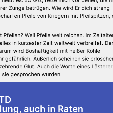
heißt es: »O G’tt, rette mich vor denen, die m
hrer Zunge betrügen. Wie wird Er dich streng
charfen Pfeile von Kriegern mit Pfeilspitzen, 
Pfeilen? Weil Pfeile weit reichen. Im Zeitalte
lles in kürzester Zeit weltweit verbreitet. De
rum wird Boshaftigkeit mit heißer Kohle
r gefährlich. Äußerlich scheinen sie erlosche
zehrende Glut. Auch die Worte eines Lästerer
 sie gesprochen wurden.
LTD
ng, auch in Raten