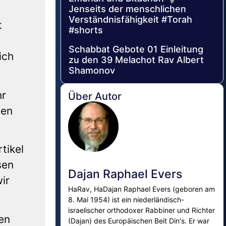
Jenseits der menschlichen
Verständnisfähigkeit #Torah
t
#shorts
Schabbat Gebote 01 Einleitung
ich
zu den 39 Melachot Rav Albert
Shamonov
hr
Über Autor
nen
tikel
sen
Dajan Raphael Evers
ir
HaRav, HaDajan Raphael Evers (geboren am
8. Mai 1954) ist ein niederländisch-
israelischer orthodoxer Rabbiner und Richter
en
(Dajan) des Europäischen Beit Din's. Er war