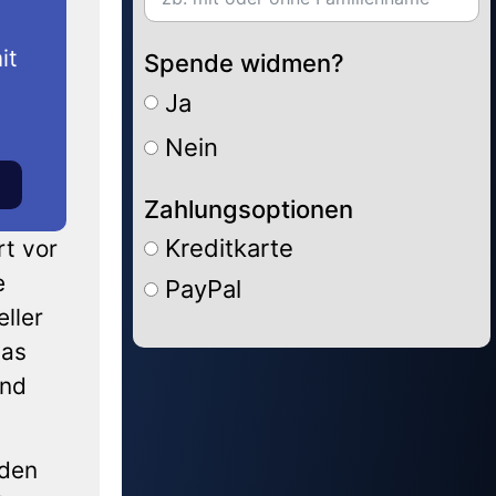
it
Spende widmen?
Ja
Nein
Zahlungsoptionen
Kreditkarte
rt vor
e
PayPal
ller
das
Alternative:
und
iden