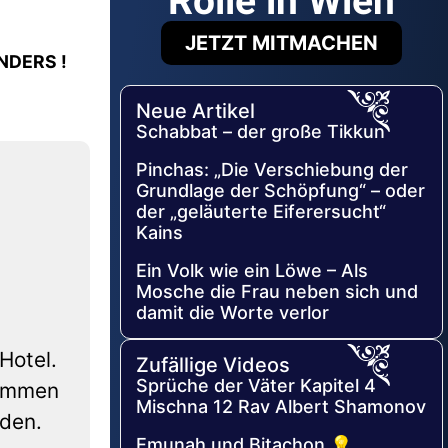
Rolle in Wien
JETZT MITMACHEN
NDERS !
Neue Artikel
Schabbat – der große Tikkun
Pinchas: „Die Verschiebung der
Grundlage der Schöpfung“ – oder
der „geläuterte Eiferersucht“
Kains
Ein Volk wie ein Löwe – Als
Mosche die Frau neben sich und
damit die Worte verlor
Hotel.
Zufällige Videos
Sprüche der Väter Kapitel 4
sammen
Mischna 12 Rav Albert Shamonov
nden.
Emunah und Bitachon 💡