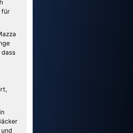
h
 für
 Mazza
inge
, dass
rt,
in
Bäcker
n und