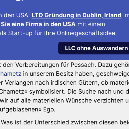
n den USA!
LTD Gründung in Dublin, Irland
, m
Sie eine Firma in den USA
mit einem
ls Start-up für Ihre Onlinegeschäftsidee!
LLC ohne Auswandern
t den Vorbereitungen für Pessach. Dazu gehö
hametz
in unserem Besitz haben, geschweig
 Verlangen nach irdischen Gütern, ob materie
»Chametz« symbolisiert. Die Suche nach und 
wir auf alle materiellen Wünsche verzichten 
ufgeblasenen« Ego.
Was ist der Unterschied zwischen diesen be