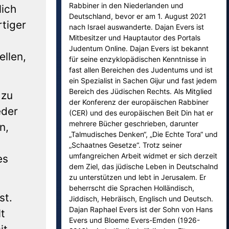
Rabbiner in den Niederlanden und
lich
Deutschland, bevor er am 1. August 2021
rtiger
nach Israel auswanderte. Dajan Evers ist
Mitbesitzer und Hauptautor des Portals
Judentum Online. Dajan Evers ist bekannt
llen,
für seine enzyklopädischen Kenntnisse in
fast allen Bereichen des Judentums und ist
ein Spezialist in Sachen Gijur und fast jedem
Bereich des Jüdischen Rechts. Als Mitglied
 zu
der Konferenz der europäischen Rabbiner
eder
(CER) und des europäischen Beit Din hat er
mehrere Bücher geschrieben, darunter
n,
„Talmudisches Denken“, „Die Echte Tora“ und
„Schaatnes Gesetze“. Trotz seiner
umfangreichen Arbeit widmet er sich derzeit
es
dem Ziel, das jüdische Leben in Deutschalnd
zu unterstützen und lebt in Jerusalem. Er
beherrscht die Sprachen Holländisch,
st.
Jiddisch, Hebräisch, Englisch und Deutsch.
Dajan Raphael Evers ist der Sohn von Hans
t
Evers und Bloeme Evers-Emden (1926-