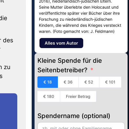
it
2016), niederländisch-jüdischen Eltern.
Seine Mutter überlebte den Holocaust und
veröffentlichte später vier Bücher über ihre
die
Forschung zu niederländisch-jüdischen
Kindern, die während des Krieges versteckt
waren. (Foto gemacht von: J. Feldmann)
r des
Alles vom Autor
r
Kleine Spende für die
n zu
Seitenbetreiber?
s
€ 18
€ 36
€ 52
€ 101
€ 180
Freier Betrag
Spendername (optional)