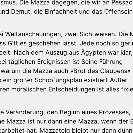
lismus. Die Mazza dagegen, die wir an Pessac
und Demut, die Einfachheit und das Offensein
i Weltanschauungen, zwei Sichtweisen. Die
ss G’tt es geschehen lässt. Jede noch so ger
rbeit. Nach dem Auszug aus Ägypten war klar
 bei täglichen Ereignissen ist Seine Führung
nd, warum die Mazza auch »Brot des Glaubens«
s ein großer Schöpfungsplan existiert Außer
en moralischen Entscheidungen ist alles fixie
 Veränderung, den Beginn eines Prozesses, 
ine Mazza ist nur dann eine Mazza, wenn der 
earbeitet hat. Mazzateig bleibt nur dann dün