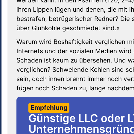
werden kann. In den Psalmen (120, 2–4) 
ihren Lippen lügen und denen, die mit i
bestrafen, betrügerischer Redner? Die s
über Glühkohle geschmiedet sind.«
Warum wird Boshaftigkeit verglichen mit 
Internets und der sozialen Medien wird a
Schaden ist kaum zu übersehen. Und wa
verglichen? Schwelende Kohlen sind seh
sein, doch innen brennt immer noch ver
fügen noch Schaden zu, lange nachdem
Empfehlung
Günstige LLC oder 
Unternehmensgründu