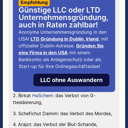
Empfehlung
Günstige LLC oder LTD
Unternehmensgründung,
auch in Raten zahlbar!
Anonyme Unternehmensgründung in den
USA!
LTD Gründung in Dublin, Irland
, mit
offizieller Dublin-Adresse.
Gründen Sie
eine Firma in den USA
mit einem
Bankkonto als Anlagenschutz oder als
Start-up für Ihre Onlinegeschäftsidee!
LLC ohne Auswandern
2. Birkat
HaSchem
: das Verbot von G-
tteslästerung,
3. Schefichut Damim: das Verbot des Mordes,
4. Arajot: das Verbot der Blut-Schande,