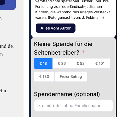
veröffentlichte später vier Bücher über ihre
Forschung zu niederländisch-jüdischen
Kindern, die während des Krieges versteckt
waren. (Foto gemacht von: J. Feldmann)
h
Alles vom Autor
Kleine Spende für die
und der
Seitenbetreiber?
em
€ 18
€ 36
€ 52
€ 101
€ 180
Freier Betrag
zehn
Spendername (optional)