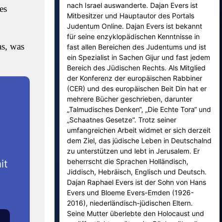
nach Israel auswanderte. Dajan Evers ist
es
Mitbesitzer und Hauptautor des Portals
Judentum Online. Dajan Evers ist bekannt
für seine enzyklopädischen Kenntnisse in
as, was
fast allen Bereichen des Judentums und ist
ein Spezialist in Sachen Gijur und fast jedem
Bereich des Jüdischen Rechts. Als Mitglied
der Konferenz der europäischen Rabbiner
(CER) und des europäischen Beit Din hat er
mehrere Bücher geschrieben, darunter
„Talmudisches Denken“, „Die Echte Tora“ und
„Schaatnes Gesetze“. Trotz seiner
umfangreichen Arbeit widmet er sich derzeit
dem Ziel, das jüdische Leben in Deutschalnd
zu unterstützen und lebt in Jerusalem. Er
beherrscht die Sprachen Holländisch,
it
Jiddisch, Hebräisch, Englisch und Deutsch.
Dajan Raphael Evers ist der Sohn von Hans
Evers und Bloeme Evers-Emden (1926-
2016), niederländisch-jüdischen Eltern.
Seine Mutter überlebte den Holocaust und