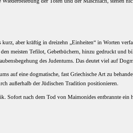
e Wiederbelebung der Toten und der Maschiach, stehen nic
kurz, aber kräftig in dreizehn „Einheiten“ in Worten verfa
den meisten Tefilot, Gebetbüchern, hinzu gedruckt und bi
Glaubensbegehung des Judentums. Das deutet viel auf Dogm
ms auf eine dogmatische, fast Griechische Art zu behande
rch außerhalb der Jüdischen Tradition positionieren.
k. Sofort nach dem Tod von Maimonides entbrannte ein he