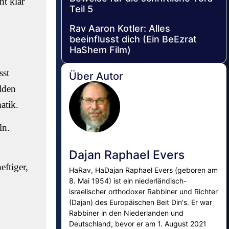
ht klar
Teil 5
Rav Aaron Kotler: Alles
beeinflusst dich (Ein BeEzrat
HaShem Film)
sst
Über Autor
lden
atik.
ln.
Dajan Raphael Evers
ftiger,
HaRav, HaDajan Raphael Evers (geboren am
8. Mai 1954) ist ein niederländisch-
israelischer orthodoxer Rabbiner und Richter
(Dajan) des Europäischen Beit Din's. Er war
Rabbiner in den Niederlanden und
Deutschland, bevor er am 1. August 2021