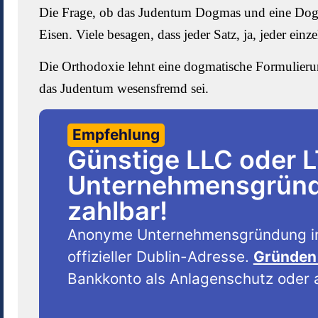
Die Frage, ob das Judentum Dogmas und eine Dogma
Eisen. Viele besagen, dass jeder Satz, ja, jeder ei
Die Orthodoxie lehnt eine dogmatische Formulierun
das Judentum wesensfremd sei.
Empfehlung
Günstige LLC oder 
Unternehmensgründu
zahlbar!
Anonyme Unternehmensgründung i
offizieller Dublin-Adresse.
Gründen 
Bankkonto als Anlagenschutz oder a