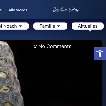
el
Alle Videos
ei Noach
Familie
Aktuelles
No Comments
Open