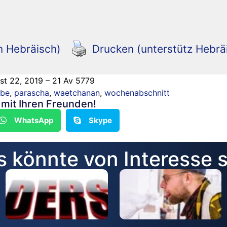
n Hebräisch)
Drucken (unterstütz Hebrä
st 22, 2019 – 21 Av 5779
ube
,
parascha
,
waetchanan
,
wochenabschnitt
n mit Ihren Freunden!
WhatsApp
Skype
 könnte von Interesse 