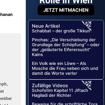
Rolle in Wien
JETZT MITMACHEN
chanan
Neue Artikel
Schabbat – der große Tikkun
Pinchas: „Die Verschiebung der
Grundlage der Schöpfung“ – oder
der „geläuterte Eiferersucht“
Kains
Ein Volk wie ein Löwe – Als
Mosche die Frau neben sich und
damit die Worte verlor
soph,
Zufällige Videos
Schofetim Kapitel 11 Jiftach
et
Hagiladi der Richter
ierüber
Beweise für die schriftliche Tora