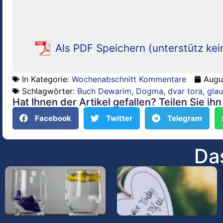
Als PDF Speichern (unterstütz kei
In Kategorie:
Wochenabschnitt Kommentare
Augu
Schlagwörter:
Buch Dewarim
,
Dogma
,
dvar tora
,
gla
Hat Ihnen der Artikel gefallen? Teilen Sie ih
Facebook
Twitter
Telegram
Das