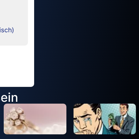
isch)
sein