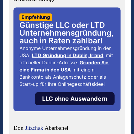
Empfehlung
Günstige LLC oder LTD
Unternehmensgründung,
auch in Raten zahlbar!
Anonyme Unternehmensgründung in den
USA!
LTD Gründung in Dublin, Irland
, mit
offizieller Dublin-Adresse.
Gründen Sie
eine Firma in den USA
mit einem
Bankkonto als Anlagenschutz oder als
Start-up für Ihre Onlinegeschäftsidee!
LLC ohne Auswandern
Don
Jitzchak
Abarbanel