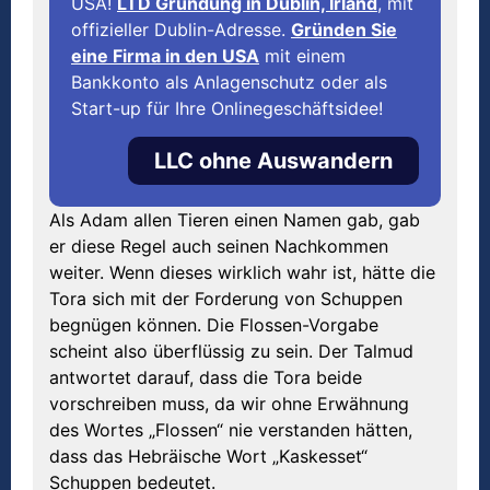
USA!
LTD Gründung in Dublin, Irland
, mit
offizieller Dublin-Adresse.
Gründen Sie
eine Firma in den USA
mit einem
Bankkonto als Anlagenschutz oder als
Start-up für Ihre Onlinegeschäftsidee!
LLC ohne Auswandern
Als Adam allen Tieren einen Namen gab, gab
er diese Regel auch seinen Nachkommen
weiter. Wenn dieses wirklich wahr ist, hätte die
Tora sich mit der Forderung von Schuppen
begnügen können. Die Flossen-Vorgabe
scheint also überflüssig zu sein. Der Talmud
antwortet darauf, dass die Tora beide
vorschreiben muss, da wir ohne Erwähnung
des Wortes „Flossen“ nie verstanden hätten,
dass das Hebräische Wort „Kaskesset“
Schuppen bedeutet.