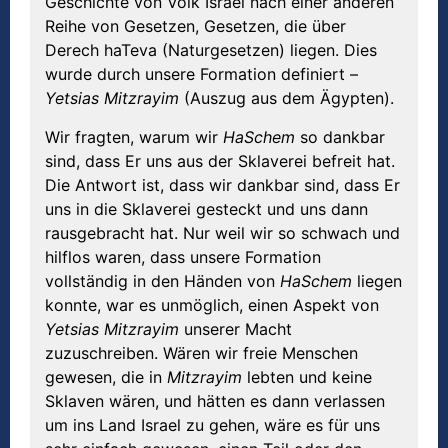
Geschichte von Volk Israel nach einer anderen
Reihe von Gesetzen, Gesetzen, die über
Derech haTeva (Naturgesetzen) liegen. Dies
wurde durch unsere Formation definiert –
Yetsias
Mitzrayim
(Auszug aus dem Ägypten).
Wir fragten, warum wir
HaSchem
so dankbar
sind, dass Er uns aus der Sklaverei befreit hat.
Die Antwort ist, dass wir dankbar sind, dass Er
uns in die Sklaverei gesteckt und uns dann
rausgebracht hat. Nur weil wir so schwach und
hilflos waren, dass unsere Formation
vollständig in den Händen von
HaSchem
liegen
konnte, war es unmöglich, einen Aspekt von
Yetsias Mitzrayim
unserer Macht
zuzuschreiben. Wären wir freie Menschen
gewesen, die in
Mitzrayim
lebten und keine
Sklaven wären, und hätten es dann verlassen
um ins Land Israel zu gehen, wäre es für uns