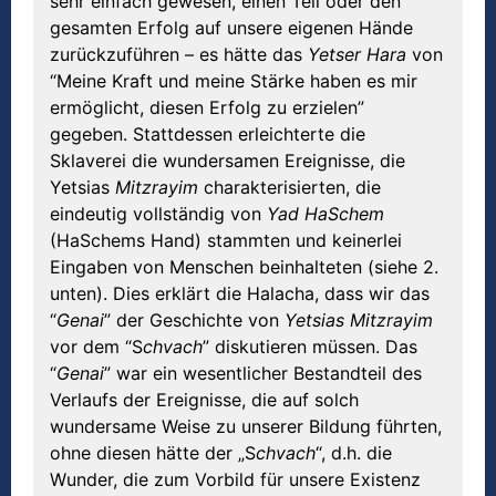
sehr einfach gewesen, einen Teil oder den
gesamten Erfolg auf unsere eigenen Hände
zurückzuführen – es hätte das
Yetser Hara
von
“Meine Kraft und meine Stärke haben es mir
ermöglicht, diesen Erfolg zu erzielen”
gegeben. Stattdessen erleichterte die
Sklaverei die wundersamen Ereignisse, die
Yetsias
Mitzrayim
charakterisierten, die
eindeutig vollständig von
Yad HaSchem
(HaSchems Hand) stammten und keinerlei
Eingaben von Menschen beinhalteten (siehe 2.
unten). Dies erklärt die Halacha, dass wir das
“
Genai
” der Geschichte von
Yetsias Mitzrayim
vor dem “S
chvach
” diskutieren müssen. Das
“
Genai
” war ein wesentlicher Bestandteil des
Verlaufs der Ereignisse, die auf solch
wundersame Weise zu unserer Bildung führten,
ohne diesen hätte der „S
chvach
“, d.h. die
Wunder, die zum Vorbild für unsere Existenz