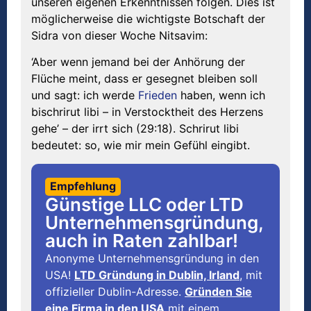
unseren eigenen Erkenntnissen folgen. Dies ist
möglicherweise die wichtigste Botschaft der
Sidra von dieser Woche Nitsavim:
‘Aber wenn jemand bei der Anhörung der
Flüche meint, dass er gesegnet bleiben soll
und sagt: ich werde
Frieden
haben, wenn ich
bischrirut libi – in Verstocktheit des Herzens
gehe’ – der irrt sich (29:18). Schrirut libi
bedeutet: so, wie mir mein Gefühl eingibt.
Empfehlung
Günstige LLC oder LTD
Unternehmensgründung,
auch in Raten zahlbar!
Anonyme Unternehmensgründung in den
USA!
LTD Gründung in Dublin, Irland
, mit
offizieller Dublin-Adresse.
Gründen Sie
eine Firma in den USA
mit einem