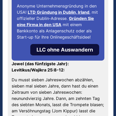
Anonyme Unternehmensgründung in den
USA!
LTD Gründung in Dublin, Irland
, mit
offizieller Dublin-Adresse.
Gründen Sie
eine Firma in den USA
mit einem
Bankkonto als Anlagenschutz oder als
Start-up für Ihre Onlinegeschäftsidee!
LLC ohne Auswandern
Jo
w
el (das f
ü
nfzigste Jahr):
Levitikus/W
ajikra 25:8-12:
Du musst sieben Jahreswochen abzählen,
sieben mal sieben Jahre, dann hast du einen
Zeitraum von sieben Jahreswochen:
neunundvierzig Jahre. Dann, am zehnten Tag
des siebten Monats, lasst die Trompete blasen;
am Versöhnungstag (Jom Kippur) lasst die