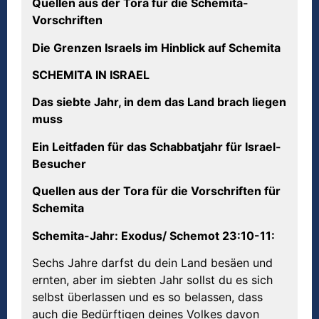
Quellen aus der
Tora
f
ü
r die Schemita-
Vorschriften
Die Grenzen Israels im Hinblick auf Schemita
S
CH
EMITA IN ISRAEL
Das siebte Jahr, in dem das Land brach liegen
muss
Ein Leitfaden für das Schabbatjahr für Israel-
Besucher
Quellen aus der
Tora
f
ü
r die Vorschriften f
ü
r
Schemita
Schemita-Jahr: Exodus/ Schemot 23:10-11:
Sechs Jahre darfst du dein Land besäen und
ernten, aber im siebten Jahr sollst du es sich
selbst überlassen und es so belassen, dass
auch die Bedürftigen deines Volkes davon