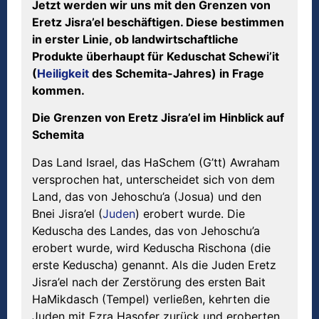
Jetzt werden wir uns mit den Grenzen von
Eretz Jisra’el besch
ä
ftigen. Diese bestimmen
in erster Linie, ob landwirtschaftliche
Produkte
ü
berhaupt f
ü
r Keduschat Schewi’it
(
Heiligkeit
des Schemita-Jahres) in Frage
kommen.
Die Grenzen von Eretz Jisra’el im Hinblick auf
Schemita
Das Land Israel, das HaSchem (G’tt) Awraham
versprochen hat, unterscheidet sich von dem
Land, das von Jehoschu’a (Josua) und den
Bnei Jisra’el (
Juden
) erobert wurde. Die
Keduscha des Landes, das von Jehoschu’a
erobert wurde, wird Keduscha Rischona (die
erste Keduscha) genannt. Als die Juden Eretz
Jisra’el nach der Zerstörung des ersten Bait
HaMikdasch (Tempel) verließen, kehrten die
Juden mit Ezra Hasofer zurück und eroberten