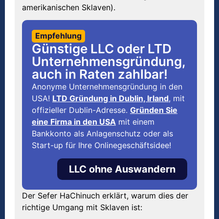
amerikanischen Sklaven).
Empfehlung
Günstige LLC oder LTD
Unternehmensgründung,
auch in Raten zahlbar!
Anonyme Unternehmensgründung in den
USA!
LTD Gründung in Dublin, Irland
, mit
offizieller Dublin-Adresse.
Gründen Sie
eine Firma in den USA
mit einem
Bankkonto als Anlagenschutz oder als
Start-up für Ihre Onlinegeschäftsidee!
LLC ohne Auswandern
Der Sefer HaChinuch erklärt, warum dies der
richtige Umgang mit Sklaven ist: