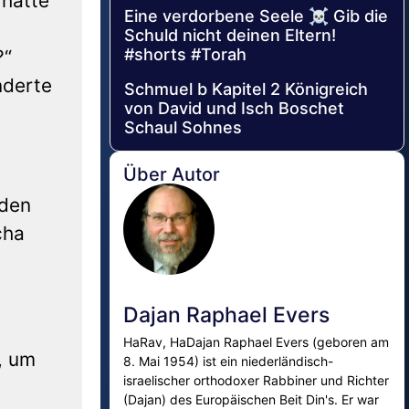
 hätte
Eine verdorbene Seele ☠️ Gib die
Schuld nicht deinen Eltern!
#shorts #Torah
?“
nderte
Schmuel b Kapitel 2 Königreich
von David und Isch Boschet
Schaul Sohnes
Über Autor
 den
cha
Dajan Raphael Evers
HaRav, HaDajan Raphael Evers (geboren am
, um
8. Mai 1954) ist ein niederländisch-
israelischer orthodoxer Rabbiner und Richter
(Dajan) des Europäischen Beit Din's. Er war