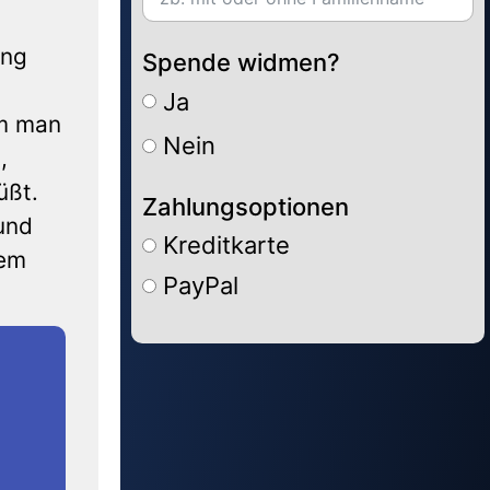
ung
Spende widmen?
Ja
em man
Nein
,
üßt.
Zahlungsoptionen
und
Kreditkarte
dem
PayPal
Alternative: