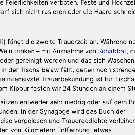
e Feierlichkeiten verboten. Feste und Hochze
arf sich nicht rasieren oder die Haare schnei
li) fängt die zweite Trauerzeit an. Während n
 Wein trinken – mit Ausnahme von
Schabbat
, d
oder gereinigt werden und das sich Waschen
n der Tischa Be’aw fällt, gelten noch streng
e intensivste Trauerbekundung ist für Tischa
Jom Kippur fasten wir 24 Stunden an einem St
sitzen entweder sehr niedrig oder auf dem B
kunden. In der Synagoge wird das Buch der
Weise vorgelesen und Trauergedichte verleih
den von Kilometern Entfernung, etwas