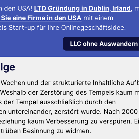
n den USA!
LTD Gründung in Dublin, Irland
, m
Sie eine Firma in den USA
mit einem
ls Start-up für Ihre Onlinegeschäftsidee!
LLC ohne Auswandern
lge
 Wochen und der strukturierte Inhaltliche Auf
 Weshalb der Zerstörung des Tempels kaum 
s der Tempel ausschließlich durch den
n untereinander, zerstört wurde. Nach 2000
r Beziehung kaum Verbesserung zu verspüren. E
 trüben Besinnung zu widmen.