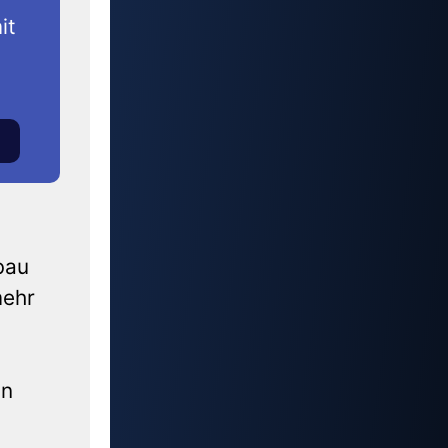
it
bau
mehr
in