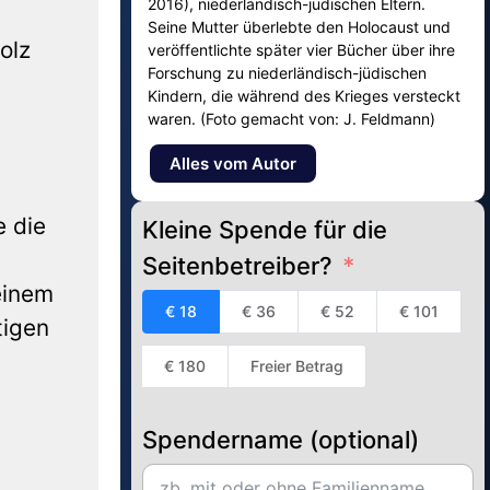
2016), niederländisch-jüdischen Eltern.
Seine Mutter überlebte den Holocaust und
olz
veröffentlichte später vier Bücher über ihre
Forschung zu niederländisch-jüdischen
Kindern, die während des Krieges versteckt
waren. (Foto gemacht von: J. Feldmann)
Alles vom Autor
e die
Kleine Spende für die
Seitenbetreiber?
einem
€ 18
€ 36
€ 52
€ 101
tigen
€ 180
Freier Betrag
Spendername (optional)