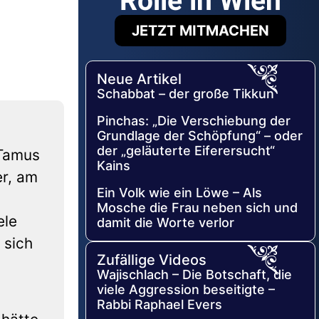
Rolle in Wien
JETZT MITMACHEN
Neue Artikel
Schabbat – der große Tikkun
Pinchas: „Die Verschiebung der
Grundlage der Schöpfung“ – oder
der „geläuterte Eiferersucht“
 Tamus
Kains
er, am
Ein Volk wie ein Löwe – Als
Mosche die Frau neben sich und
ele
damit die Worte verlor
 sich
Zufällige Videos
Wajischlach – Die Botschaft, die
viele Aggression beseitigte –
Rabbi Raphael Evers