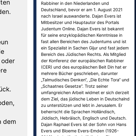
iten
Rabbiner in den Niederlanden und
Deutschland, bevor er am 1. August 2021
den.
nach Israel auswanderte. Dajan Evers ist
Mitbesitzer und Hauptautor des Portals
Judentum Online. Dajan Evers ist bekannt
für seine enzyklopädischen Kenntnisse in
eun
fast allen Bereichen des Judentums und ist
ein Spezialist in Sachen Gijur und fast jedem
ie
Bereich des Jüdischen Rechts. Als Mitglied
 oder
der Konferenz der europäischen Rabbiner
(CER) und des europäischen Beit Din hat er
ere
mehrere Bücher geschrieben, darunter
„Talmudisches Denken“, „Die Echte Tora“ und
„Schaatnes Gesetze“. Trotz seiner
ück.
umfangreichen Arbeit widmet er sich derzeit
dem Ziel, das jüdische Leben in Deutschalnd
oden,
zu unterstützen und lebt in Jerusalem. Er
beherrscht die Sprachen Holländisch,
Jiddisch, Hebräisch, Englisch und Deutsch.
en dem
Dajan Raphael Evers ist der Sohn von Hans
Evers und Bloeme Evers-Emden (1926-