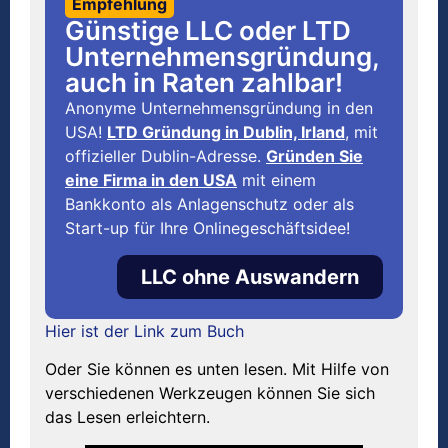
Empfehlung
Günstige LLC oder LTD
Unternehmensgründung,
auch in Raten zahlbar!
Anonyme Unternehmensgründung in den
USA!
LTD Gründung in Dublin, Irland
, mit
offizieller Dublin-Adresse.
Gründen Sie
eine Firma in den USA
mit einem
Bankkonto als Anlagenschutz oder als
Start-up für Ihre Onlinegeschäftsidee!
LLC ohne Auswandern
Hier ist der Link zum Buch
Oder Sie können es unten lesen. Mit Hilfe von
verschiedenen Werkzeugen können Sie sich
das Lesen erleichtern.