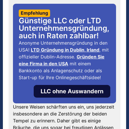
Empfehlung
Günstige LLC oder LTD
Unternehmensgründung,
auch in Raten zahlbar!
Anonyme Unternehmensgründung in den
USA!
LTD Gründung in Dublin, Irland
, mit
offizieller Dublin-Adresse.
Gründen Sie
eine Firma in den USA
mit einem
Bankkonto als Anlagenschutz oder als
Start-up für Ihre Onlinegeschäftsidee!
LLC ohne Auswandern
Unsere Weisen schärften uns ein, uns jederzeit
insbesondere an die Zerstörung der beiden
Tempel zu erinnern. Daher gibt es einige
Bräuche, die uns sogar bei freudigen Anlässen