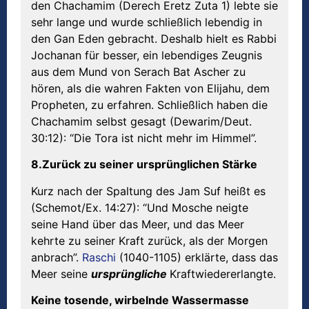
den Chachamim (Derech Eretz Zuta 1) lebte sie
sehr lange und wurde schließlich lebendig in
den Gan Eden gebracht. Deshalb hielt es Rabbi
Jochanan für besser, ein lebendiges Zeugnis
aus dem Mund von Serach Bat Ascher zu
hören, als die wahren Fakten von Elijahu, dem
Propheten, zu erfahren. Schließlich haben die
Chachamim selbst gesagt (Dewarim/Deut.
30:12): “Die Tora ist nicht mehr im Himmel”.
8.Zur
ü
ck zu seiner urspr
ü
nglichen St
ä
rke
Kurz nach der Spaltung des Jam Suf heißt es
(Schemot/Ex. 14:27): “Und Mosche neigte
seine Hand über das Meer, und das Meer
kehrte zu seiner Kraft zurück, als der Morgen
anbrach”.
Raschi
(1040-1105) erklärte, dass das
Meer seine
urspr
ü
ngliche
Kraftwiedererlangte.
Keine tosende, wirbelnde Wassermasse