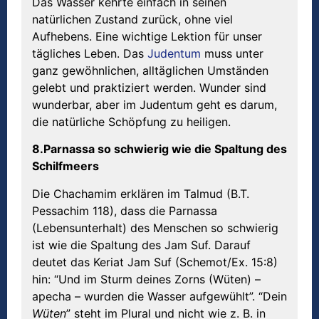
Das Wasser kehrte einfach in seinen
natürlichen Zustand zurück, ohne viel
Aufhebens. Eine wichtige Lektion für unser
tägliches Leben. Das
Judentum
muss unter
ganz gewöhnlichen, alltäglichen Umständen
gelebt und praktiziert werden. Wunder sind
wunderbar, aber im Judentum geht es darum,
die natürliche Schöpfung zu heiligen.
8.Parnassa so schwierig wie die Spaltung des
Schilfmeers
Die Chachamim erklären im Talmud (B.T.
Pessachim 118), dass die Parnassa
(Lebensunterhalt) des Menschen so schwierig
ist wie die Spaltung des Jam Suf. Darauf
deutet das Keriat Jam Suf (Schemot/Ex. 15:8)
hin: “Und im Sturm deines Zorns (Wüten) –
apecha – wurden die Wasser aufgewühlt”. “Dein
W
ü
ten
” steht im Plural und nicht wie z. B. in