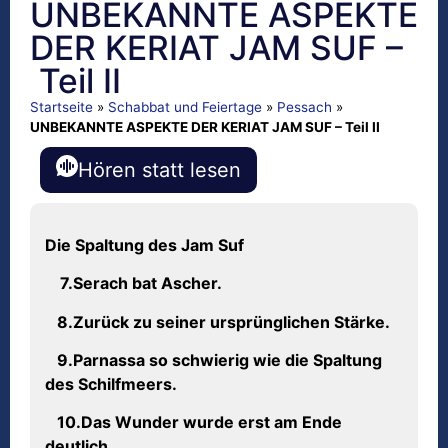
UNBEKANNTE ASPEKTE
DER KERIAT JAM SUF –
Teil II
Startseite
»
Schabbat und Feiertage
»
Pessach
»
UNBEKANNTE ASPEKTE DER KERIAT JAM SUF – Teil II
Hören statt lesen
Die Spaltung des Jam Suf
7.Serach bat Ascher.
8.Zur
ü
ck zu seiner urspr
ü
nglichen St
ä
rke.
9.Parnassa so schwierig wie die Spaltung
des Schilfmeers.
10.Das Wunder wurde erst am Ende
deutlich.