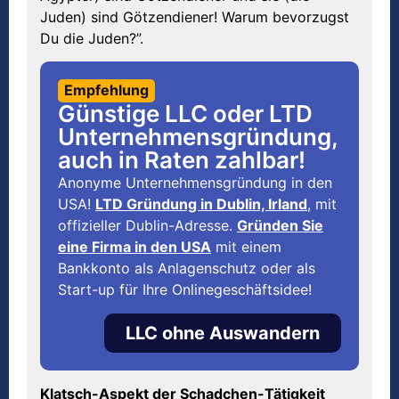
Juden) sind Götzendiener! Warum bevorzugst
Du die Juden?”.
Empfehlung
Günstige LLC oder LTD
Unternehmensgründung,
auch in Raten zahlbar!
Anonyme Unternehmensgründung in den
USA!
LTD Gründung in Dublin, Irland
, mit
offizieller Dublin-Adresse.
Gründen Sie
eine Firma in den USA
mit einem
Bankkonto als Anlagenschutz oder als
Start-up für Ihre Onlinegeschäftsidee!
LLC ohne Auswandern
Klatsch-Aspekt der Schadchen-T
ä
tigkeit