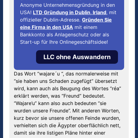
Anonyme Unternehmensgründung in den
USA!
LTD Gründung in Dublin, Irland
, mit
offizieller Dublin-Adresse.
Gründen Sie
eine Firma in den USA
mit einem
Bankkonto als Anlagenschutz oder als
Start-up für Ihre Onlinegeschäftsidee!
LLC ohne Auswandern
Das Wort “wajare´u “, das normalerweise mit
“sie haben uns Schaden zugefügt” übersetzt
wird, kann auch als Beugung des Wortes “réa”
erklärt werden, was “Freund” bedeutet.
“Wajare’u” kann also auch bedeuten “sie
wurden unsere Freunde”. Mit anderen Worten,
kurz bevor sie unsere offenen Feinde wurden,
verhielten sich die Ägypter oberflächlich nett,
damit sie ihre listigen Pläne hinter einer