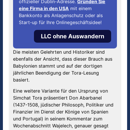
offizieller Dublin-Adresse.
Gründen Sie
eine Firma in den USA
mit einem
Bankkonto als Anlagenschutz oder als
Start-up für Ihre Onlinegeschäftsidee!
LLC ohne Auswandern
Die meisten Gelehrten und Historiker sind
ebenfalls der Ansicht, dass dieser Brauch aus
Babylonien stammt und auf der dortigen
jährlichen Beendigung der Tora-Lesung
basiert.
Eine weitere Variante für den Ursprung von
Simchat Tora präsentiert Don Abarbanel
(1437-1508, jüdischer Philosoph, Politiker und
Finanzier im Dienst der Könige von Spanien
und Portugal) in seinem Kommentar zum
Wochenabschnitt Wajelech, genauer gesagt