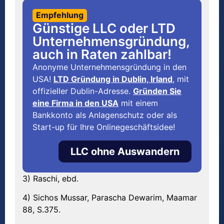
Empfehlung
Günstige LLC oder LTD
Unternehmensgründung,
auch in Raten zahlbar!
Anonyme Unternehmensgründung in den
USA!
LTD Gründung in Dublin, Irland
, mit
offizieller Dublin-Adresse.
Gründen Sie
eine Firma in den USA
mit einem
Bankkonto als Anlagenschutz oder als
Start-up für Ihre Onlinegeschäftsidee!
LLC ohne Auswandern
3) Raschi, ebd.
4) Sichos Mussar, Parascha Dewarim, Maamar
88, S.375.