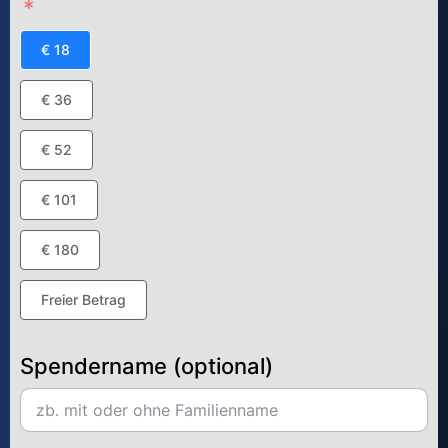
€ 18
€ 36
€ 52
€ 101
€ 180
Freier Betrag
Spendername (optional)