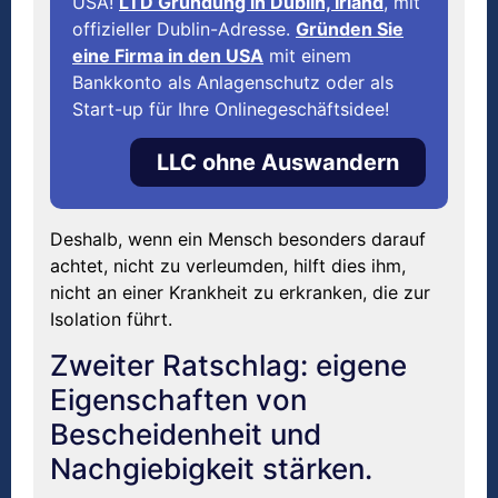
USA!
LTD Gründung in Dublin, Irland
, mit
offizieller Dublin-Adresse.
Gründen Sie
eine Firma in den USA
mit einem
Bankkonto als Anlagenschutz oder als
Start-up für Ihre Onlinegeschäftsidee!
LLC ohne Auswandern
Deshalb, wenn ein Mensch besonders darauf
achtet, nicht zu verleumden, hilft dies ihm,
nicht an einer Krankheit zu erkranken, die zur
Isolation führt.
Zweiter Ratschlag: eigene
Eigenschaften von
Bescheidenheit und
Nachgiebigkeit stärken.