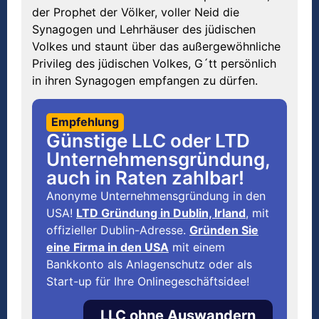
der Prophet der Völker, voller Neid die
Synagogen und Lehrhäuser des jüdischen
Volkes und staunt über das außergewöhnliche
Privileg des jüdischen Volkes, G´tt persönlich
in ihren Synagogen empfangen zu dürfen.
Empfehlung
Günstige LLC oder LTD
Unternehmensgründung,
auch in Raten zahlbar!
Anonyme Unternehmensgründung in den
USA!
LTD Gründung in Dublin, Irland
, mit
offizieller Dublin-Adresse.
Gründen Sie
eine Firma in den USA
mit einem
Bankkonto als Anlagenschutz oder als
Start-up für Ihre Onlinegeschäftsidee!
LLC ohne Auswandern