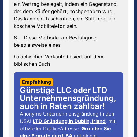
ein Vertrag besiegelt, indem ein Gegenstand,
der dem Käufer gehört, hochgehoben wird.
Das kann ein Taschentuch, ein Stift oder ein
koschere Mobiltelefon sein.
6. Diese Methode zur Bestätigung
beispielsweise eines
halachischen Verkaufs basiert auf dem
biblischen Buch
Empfehlung
Günstige LLC oder LTD
Unternehmensgründung,
auch in Raten zahlbar!
Anonyme Unternehmensgründung in den
USA!
LTD Gründung in Dublin, Irland
, mit
offizieller Dublin-Adresse.
Gründen Sie
eine Firma in den USA
mit einem