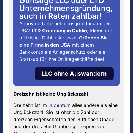
Günstige LLC oder LTD
Unternehmensgründung,
auch in Raten zahlbar!
Anonyme Unternehmensgründung in den
USA!
LTD Gründung in Dublin, Irland
, mit
offizieller Dublin-Adresse.
Gründen Sie
eine Firma in den USA
mit einem
Bankkonto als Anlagenschutz oder als
Start-up für Ihre Onlinegeschäftsidee!
LLC ohne Auswandern
Dreizehn ist keine Unglückszahl
Dreizehn ist im
Judentum
alles andere als eine
Unglückszahl. Sie ist eher die Zahl der
dreizehn Eigenschaften der G“ttlichen Gnade
und der dreizehn Glaubensprinzipien von