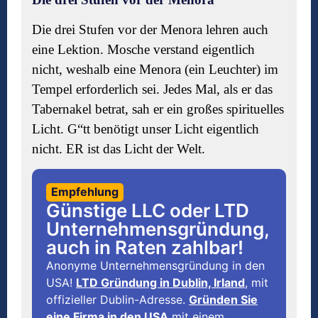
Die drei Stufen vor der Menora lehren auch
eine Lektion. Mosche verstand eigentlich
nicht, weshalb eine Menora (ein Leuchter) im
Tempel erforderlich sei. Jedes Mal, als er das
Tabernakel betrat, sah er ein großes spirituelles
Licht. G“
tt benö
tigt unser Licht eigentlich
nicht. ER ist das Licht der Welt.
Empfehlung
Günstige LLC oder LTD
Unternehmensgründung,
auch in Raten zahlbar!
Anonyme Unternehmensgründung in den
USA!
LTD Gründung in Dublin, Irland
, mit
offizieller Dublin-Adresse.
Gründen Sie
eine Firma in den USA
mit einem