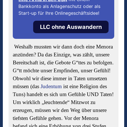
Bankkonto als Anlagenschutz oder als
Start-up für Ihre Onlinegeschäftsidee!
LLC ohne Auswandern
Weshalb mussten wir dann doch eine Menora
anzünden? Da das Einzige, was zählt, unsere
Bereitschaft ist, die Gebote G“ttes zu befolgen.
G“
tt mö
chte unser Empfinden, unser Gefühl!
Obwohl wir diese immer in Taten umsetzen
müssen (das
Judentum
ist eine Religion des
Tuns) handelt es sich um Gefühle UND Taten!
Um wirklich „leuchtende“ Mitzwot zu
erzeugen, müssen wir den Weg über unsere
tiefsten Gefühle gehen. Vor der Menora
befand sich eine Erh
ö
hung von drei Stufen.