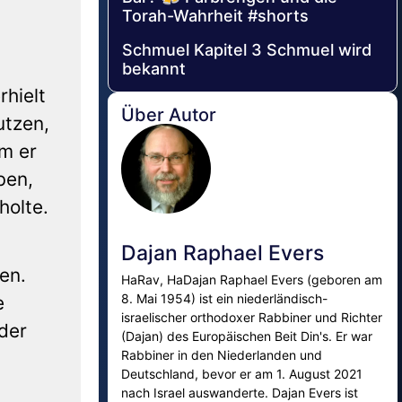
Torah-Wahrheit #shorts
Schmuel Kapitel 3 Schmuel wird
bekannt
hielt
Über Autor
utzen,
em er
ben,
holte.
Dajan Raphael Evers
en.
HaRav, HaDajan Raphael Evers (geboren am
8. Mai 1954) ist ein niederländisch-
e
israelischer orthodoxer Rabbiner und Richter
der
(Dajan) des Europäischen Beit Din's. Er war
Rabbiner in den Niederlanden und
Deutschland, bevor er am 1. August 2021
nach Israel auswanderte. Dajan Evers ist