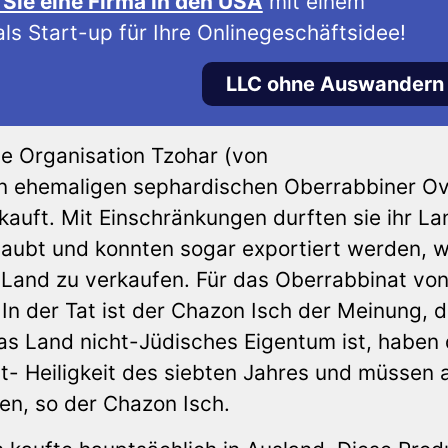
Sie eine Firma in den USA
mit einem
ls Start-up für Ihre Onlinegeschäftsidee!
LLC ohne Auswandern
ie Organisation Tzohar (von
en ehemaligen sephardischen Oberrabbiner O
kauft. Mit Einschränkungen durften sie ihr La
laubt und konnten sogar exportiert werden, 
s Land zu verkaufen. Für das Oberrabbinat vo
 In der Tat ist der Chazon Isch der Meinung, 
das Land nicht-Jüdisches Eigentum ist, haben 
- Heiligkeit des siebten Jahres und müssen 
en, so der Chazon Isch.