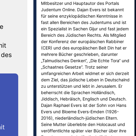
Mitbesitzer und Hauptautor des Portals
Judentum Online. Dajan Evers ist bekannt
für seine enzyklopädischen Kenntnisse in
fast allen Bereichen des Judentums und ist
re
ein Spezialist in Sachen Gijur und fast jedem
Bereich des Jüdischen Rechts. Als Mitglied
der Konferenz der europäischen Rabbiner
it
(CER) und des europäischen Beit Din hat er
 des
mehrere Bücher geschrieben, darunter
„Talmudisches Denken“, „Die Echte Tora“ und
„Schaatnes Gesetze“. Trotz seiner
umfangreichen Arbeit widmet er sich derzeit
dem Ziel, das jüdische Leben in Deutschalnd
zu unterstützen und lebt in Jerusalem. Er
beherrscht die Sprachen Holländisch,
Jiddisch, Hebräisch, Englisch und Deutsch.
Dajan Raphael Evers ist der Sohn von Hans
Evers und Bloeme Evers-Emden (1926-
2016), niederländisch-jüdischen Eltern.
Seine Mutter überlebte den Holocaust und
it
veröffentlichte später vier Bücher über ihre