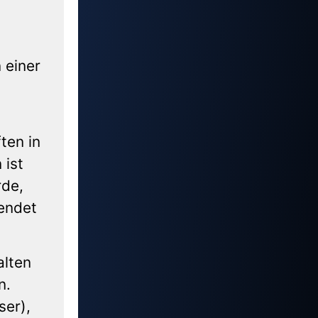
 einer
ten in
 ist
rde,
wendet
alten
n.
ser),