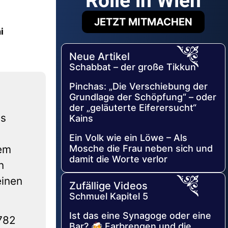
Rolle in Wien
JETZT MITMACHEN
i
Neue Artikel
Schabbat – der große Tikkun
Pinchas: „Die Verschiebung der
Grundlage der Schöpfung“ – oder
der „geläuterte Eiferersucht“
as
Kains
Ein Volk wie ein Löwe – Als
Mosche die Frau neben sich und
dem
damit die Worte verlor
n
einen
Zufällige Videos
Schmuel Kapitel 5
Ist das eine Synagoge oder eine
782
Bar? 🍻 Farbrengen und die