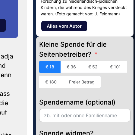
Forschung zu niederländisch-jüdischen
Kindern, die während des Krieges versteckt
waren. (Foto gemacht von: J. Feldmann)
Alles vom Autor
Kleine Spende für die
Seitenbetreiber?
vadja
nd
€ 18
€ 36
€ 52
€ 101
wenn
€ 180
Freier Betrag
n
dass
Spendername (optional)
die
auf
Spende widmen?