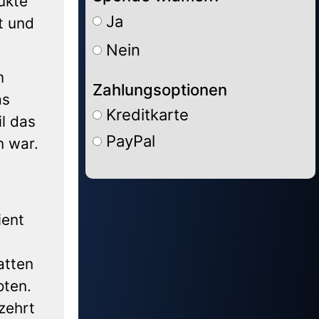
ukte
Ja
t und
Nein
m
Zahlungsoptionen
as
Kreditkarte
l das
PayPal
n war.
Alternative:
ient
atten
oten.
zehrt