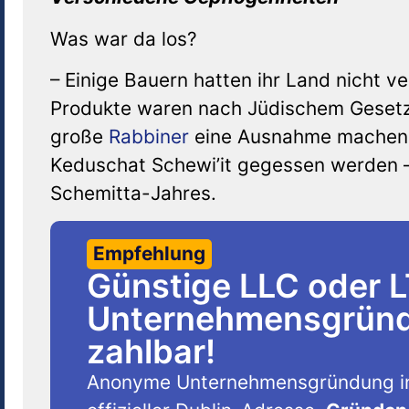
Was war da los?
– Einige Bauern hatten ihr Land nicht ve
Produkte waren nach Jüdischem Gesetz 
große
Rabbiner
eine Ausnahme machen: 
Keduschat Schewi’it gegessen werden 
Schemitta-Jahres.
Empfehlung
Günstige LLC oder 
Unternehmensgründu
zahlbar!
Anonyme Unternehmensgründung i