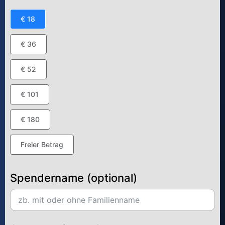
€ 18
€ 36
€ 52
€ 101
€ 180
Freier Betrag
Spendername (optional)