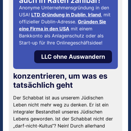
auch in Raten zahlbar!
Anonyme Unternehmensgründung in den
USA!
LTD Gründung in Dublin, Irland
, mit
offizieller Dublin-Adresse.
Gründen Sie
eine Firma in den USA
mit einem
Bankkonto als Anlagenschutz oder als
Start-up für Ihre Onlinegeschäftsidee!
LLC ohne Auswandern
konzentrieren, um was es
tatsächlich geht
Der Schabbat ist aus unserem Jüdischen
Leben nicht mehr weg zu denken. Er ist ein
integraler Bestandteil unseres Jüdischen
Lebens geworden. Ist der Schabbat nicht der
„darf-nicht-Kultus“? Nein! Durch allerhand