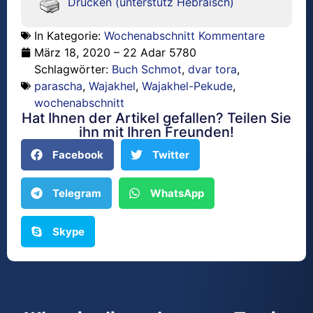
Drucken (unterstütz Hebräisch)
In Kategorie:
Wochenabschnitt Kommentare
März 18, 2020 – 22 Adar 5780
Schlagwörter:
Buch Schmot
,
dvar tora
,
parascha
,
Wajakhel
,
Wajakhel-Pekude
,
wochenabschnitt
Hat Ihnen der Artikel gefallen? Teilen Sie
ihn mit Ihren Freunden!
Facebook
Twitter
Telegram
WhatsApp
Skype