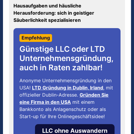
Hausaufgaben und häusliche
Herausforderung: sich in geistiger
Säuberlichkeit spezialisieren
Empfehlung
Günstige LLC oder LTD
Unternehmensgründung,
auch in Raten zahlbar!
Anonyme Unternehmensgründung in den
USA!
LTD Gründung in Dublin, Irland
, mit
offizieller Dublin-Adresse.
Gründen Sie
eine Firma in den USA
mit einem
Bankkonto als Anlagenschutz oder als
Start-up für Ihre Onlinegeschäftsidee!
LLC ohne Auswandern