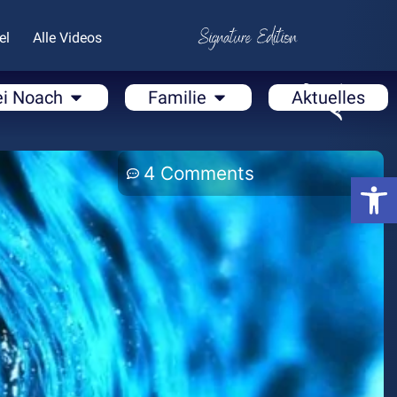
el
Alle Videos
ei Noach
Familie
Aktuelles
4 Comments
Open