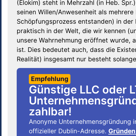
(Elokim) steht in Mehrzahl (in Heb. Spr
seinen Willen/Anwesenheit als mehrere 
Schöpfungsprozess entstanden) in der R
praktisch in der Welt, die wir kennen (
unsere Wahrnehmung eröffnet wurde, al
ist. Dies bedeutet auch, dass die Exist
Realität) insgesamt nur besteht solang
Empfehlung
Günstige LLC oder 
Unternehmensgründu
zahlbar!
Anonyme Unternehmensgründung i
offizieller Dublin-Adresse.
Gründen 