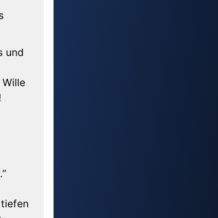
s
s und
 Wille
!
.”
 tiefen