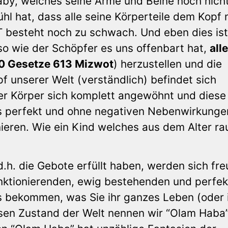
aby, welches seine Arme und Beine noch nich
l hat, dass alle seine Körperteile dem Kopf 
T besteht noch zu schwach. Und eben dies ist
o wie der Schöpfer es uns offenbart hat,
alle
0 Gesetze 613 Mizwot
) herzustellen und die
f unserer Welt (verständlich) befindet sich
er Körper sich komplett angewöhnt und diese
d es perfekt und ohne negativen Nebenwirkunge
ieren. Wie ein Kind welches aus dem Alter rau
h. die Gebote erfüllt haben, werden sich fre
funktionierenden, ewig bestehenden und perfe
s bekommen, was Sie ihr ganzes Leben (oder 
en Zustand der Welt nennen wir “Olam Haba”