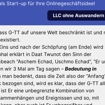
ls Start-up für Ihre Onlinegeschäftsidee!
LLC ohne Auswandern
ass G-TT auf unsere Welt beschränkt ist und n
xistiert.
Eins und nach der Schöpfung (am Ende) wird 
hal erklärt in Daat Twunot den Sinn der
habeach “Aschem Echad, Uschmo Echad”, “Er 
en wir 3 Mal am Tag sagen –
Bedeutung in
 man bedenkt, dass die Zeit also der “Anfang
bezogen sind, wird es klar, dass der G-TT al
g ist Er eine unbegrenzte Kombination von
sammenhängen und Ereignissen und so, mit