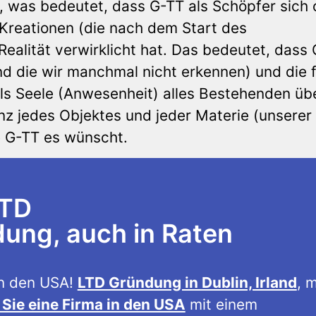
.), was bedeutet, dass G-TT als Schöpfer sich
Kreationen (die nach dem Start des
ealität verwirklicht hat. Das bedeutet, dass
und die wir manchmal nicht erkennen) und die 
s Seele (Anwesenheit) alles Bestehenden übe
enz jedes Objektes und jeder Materie (unserer
e G-TT es wünscht.
LTD
ng, auch in Raten
n den USA!
LTD Gründung in Dublin, Irland
, m
Sie eine Firma in den USA
mit einem