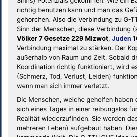
Sinns) Potenzials gekommen. Wie ein B
richtig benutzen kann und man das Gefüh
gehorchen. Also die Verbindung zu G-T
Sinn der Menschen, diese Verbindung (s
Völker 7 Gesetze 229 Mizwot
,
Juden
1
Verbindung maximal zu stärken. Der Kop
außerhalb von Raum und Zeit. Sobald d
Koordination richtig funktioniert, wir
(Schmerz, Tod, Verlust, Leiden) funktion
wenn man sich immer verletzt.
Die Menschen, welche geholfen haben d.
sich eines Tages in einer reibungslos 
Realität wiederzufinden. Sie werden da
mehreren Leben) aufgebaut haben. Dies