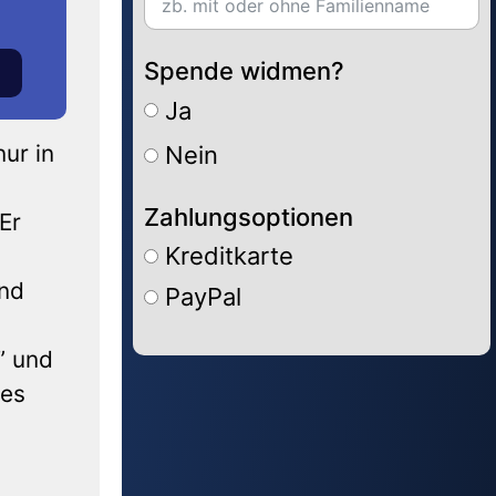
Spende widmen?
Ja
ur in
Nein
Zahlungsoptionen
Er
Kreditkarte
und
PayPal
” und
Alternative:
les