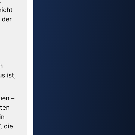
t
nicht
 der
n
s ist,
uen –
kten
in
, die