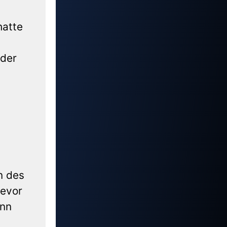
hatte
 der
n des
bevor
ann