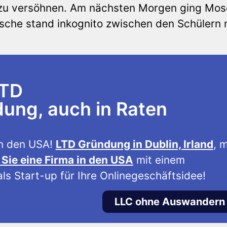
d zu versöhnen. Am nächsten Morgen ging Mo
osche stand inkognito zwischen den Schülern 
LTD
ng, auch in Raten
n den USA!
LTD Gründung in Dublin, Irland
, m
Sie eine Firma in den USA
mit einem
ls Start-up für Ihre Onlinegeschäftsidee!
LLC ohne Auswandern