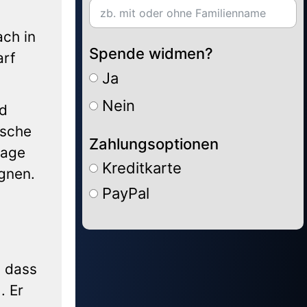
ach in
Spende widmen?
arf
Ja
Nein
d
osche
Zahlungsoptionen
rage
Kreditkarte
gnen.
PayPal
Alternative:
, dass
. Er