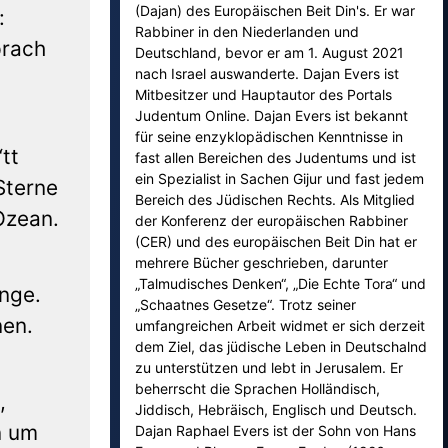
(Dajan) des Europäischen Beit Din's. Er war
:
Rabbiner in den Niederlanden und
prach
Deutschland, bevor er am 1. August 2021
nach Israel auswanderte. Dajan Evers ist
Mitbesitzer und Hauptautor des Portals
Judentum Online. Dajan Evers ist bekannt
für seine enzyklopädischen Kenntnisse in
tt
fast allen Bereichen des Judentums und ist
ein Spezialist in Sachen Gijur und fast jedem
Sterne
Bereich des Jüdischen Rechts. Als Mitglied
Ozean.
der Konferenz der europäischen Rabbiner
(CER) und des europäischen Beit Din hat er
mehrere Bücher geschrieben, darunter
„Talmudisches Denken“, „Die Echte Tora“ und
inge.
„Schaatnes Gesetze“. Trotz seiner
nen.
umfangreichen Arbeit widmet er sich derzeit
dem Ziel, das jüdische Leben in Deutschalnd
zu unterstützen und lebt in Jerusalem. Er
beherrscht die Sprachen Holländisch,
,
Jiddisch, Hebräisch, Englisch und Deutsch.
n um
Dajan Raphael Evers ist der Sohn von Hans