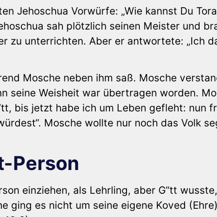
en Jehoschua Vorwürfe: „Wie kannst Du Tora
ehoschua sah plötzlich seinen Meister und br
r zu unterrichten. Aber er antwortete: „Ich d
rend Mosche neben ihm saß. Mosche verstan
enn seine Weisheit war übertragen worden. M
t, bis jetzt habe ich um Leben gefleht: nun f
würdest“. Mosche wollte nur noch das Volk se
at-Person
rson einziehen, als Lehrling, aber G“tt wusste
 ging es nicht um seine eigene Koved (Ehre)