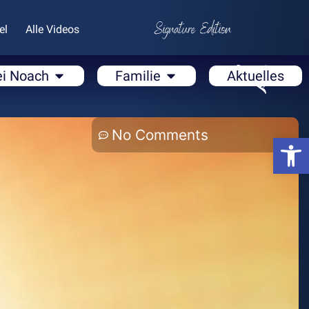
el
Alle Videos
ei Noach
Familie
Aktuelles
No Comments
Open