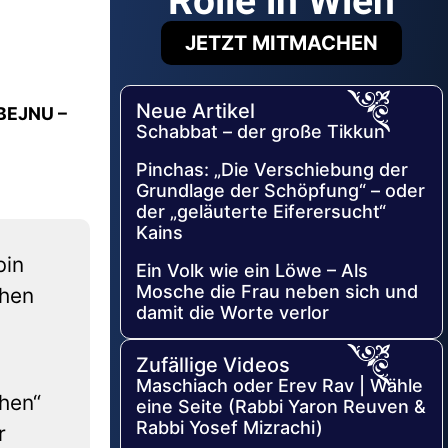
Rolle in Wien
JETZT MITMACHEN
Neue Artikel
BEJNU –
Schabbat – der große Tikkun
Pinchas: „Die Verschiebung der
Grundlage der Schöpfung“ – oder
der „geläuterte Eiferersucht“
Kains
bin
Ein Volk wie ein Löwe – Als
Mosche die Frau neben sich und
ehen
damit die Worte verlor
Zufällige Videos
Maschiach oder Erev Rav | Wähle
ehen“
eine Seite (Rabbi Yaron Reuven &
Rabbi Yosef Mizrachi)
r