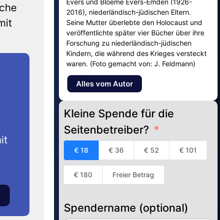
Evers und Bloeme Evers-Emden (1926-
sche
2016), niederländisch-jüdischen Eltern.
mit
Seine Mutter überlebte den Holocaust und
veröffentlichte später vier Bücher über ihre
Forschung zu niederländisch-jüdischen
Kindern, die während des Krieges versteckt
waren. (Foto gemacht von: J. Feldmann)
Alles vom Autor
Kleine Spende für die
Seitenbetreiber?
it
€ 18
€ 36
€ 52
€ 101
€ 180
Freier Betrag
Spendername (optional)