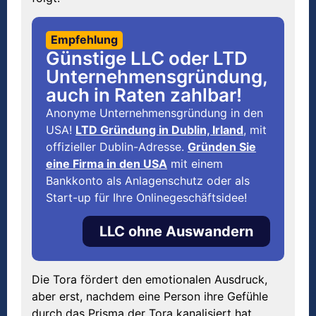
Empfehlung
Günstige LLC oder LTD
Unternehmensgründung,
auch in Raten zahlbar!
Anonyme Unternehmensgründung in den
USA!
LTD Gründung in Dublin, Irland
, mit
offizieller Dublin-Adresse.
Gründen Sie
eine Firma in den USA
mit einem
Bankkonto als Anlagenschutz oder als
Start-up für Ihre Onlinegeschäftsidee!
LLC ohne Auswandern
Die Tora fördert den emotionalen Ausdruck,
aber erst, nachdem eine Person ihre Gefühle
durch das Prisma der Tora kanalisiert hat.