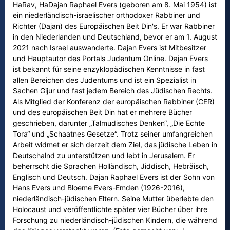
HaRav, HaDajan Raphael Evers (geboren am 8. Mai 1954) ist
ein niederländisch-israelischer orthodoxer Rabbiner und
Richter (Dajan) des Europäischen Beit Din's. Er war Rabbiner
in den Niederlanden und Deutschland, bevor er am 1. August
2021 nach Israel auswanderte. Dajan Evers ist Mitbesitzer
und Hauptautor des Portals Judentum Online. Dajan Evers
ist bekannt für seine enzyklopädischen Kenntnisse in fast
allen Bereichen des Judentums und ist ein Spezialist in
Sachen Gijur und fast jedem Bereich des Jüdischen Rechts.
Als Mitglied der Konferenz der europäischen Rabbiner (CER)
und des europäischen Beit Din hat er mehrere Bücher
geschrieben, darunter „Talmudisches Denken“, „Die Echte
Tora“ und „Schaatnes Gesetze“. Trotz seiner umfangreichen
Arbeit widmet er sich derzeit dem Ziel, das jüdische Leben in
Deutschalnd zu unterstützen und lebt in Jerusalem. Er
beherrscht die Sprachen Holländisch, Jiddisch, Hebräisch,
Englisch und Deutsch. Dajan Raphael Evers ist der Sohn von
Hans Evers und Bloeme Evers-Emden (1926-2016),
niederländisch-jüdischen Eltern. Seine Mutter überlebte den
Holocaust und veröffentlichte später vier Bücher über ihre
Forschung zu niederländisch-jüdischen Kindern, die während