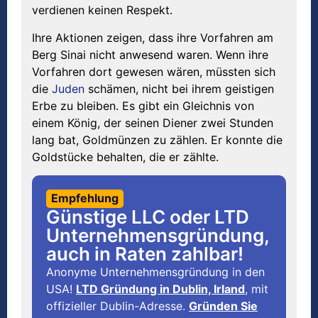
verdienen keinen Respekt.
Ihre Aktionen zeigen, dass ihre Vorfahren am
Berg Sinai nicht anwesend waren. Wenn ihre
Vorfahren dort gewesen wären, müssten sich
die
Juden
schämen, nicht bei ihrem geistigen
Erbe zu bleiben. Es gibt ein Gleichnis von
einem König, der seinen Diener zwei Stunden
lang bat, Goldmünzen zu zählen. Er konnte die
Goldstücke behalten, die er zählte.
Empfehlung
Günstige LLC oder LTD
Unternehmensgründung,
auch in Raten zahlbar!
Anonyme Unternehmensgründung in den
USA!
LTD Gründung in Dublin, Irland
, mit
offizieller Dublin-Adresse.
Gründen Sie