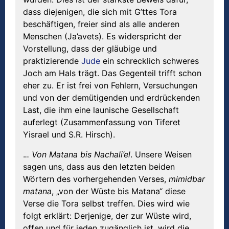
dass diejenigen, die sich mit G’ttes Tora
beschäftigen, freier sind als alle anderen
Menschen (Ja’avets). Es widerspricht der
Vorstellung, dass der gläubige und
praktizierende
Jude
ein schrecklich schweres
Joch am Hals trägt. Das Gegenteil trifft schon
eher zu. Er ist frei von Fehlern, Versuchungen
und von der demütigenden und erdrückenden
Last, die ihm eine launische Gesellschaft
auferlegt (Zusammenfassung von Tiferet
Yisrael und S.R. Hirsch).
.
.. Von Matana bis Nachali’el
. Unsere Weisen
sagen uns, dass aus den letzten beiden
Wörtern des vorhergehenden Verses,
mimidbar
matana
, „von der Wüste bis Matana“ diese
Verse die Tora selbst treffen. Dies wird wie
folgt erklärt: Derjenige, der zur Wüste wird,
offen und für jeden zugänglich ist, wird die