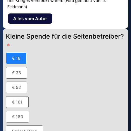
des Krieges versteckt waren. (Foto gemacht von: J.
Feldmann)
Alles vom Autor
Kleine Spende für die Seitenbetreiber?
€ 18
€ 36
€ 52
€ 101
€ 180