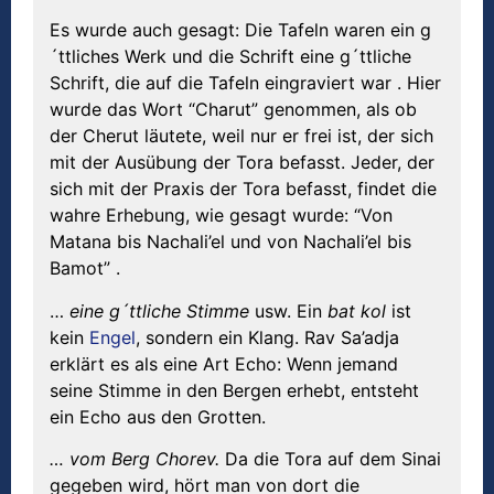
Es wurde auch gesagt: Die Tafeln waren ein g
´ttliches Werk und die Schrift eine g´ttliche
Schrift, die auf die Tafeln eingraviert war . Hier
wurde das Wort “Charut” genommen, als ob
der Cherut läutete, weil nur er frei ist, der sich
mit der Ausübung der Tora befasst. Jeder, der
sich mit der Praxis der Tora befasst, findet die
wahre Erhebung, wie gesagt wurde: “Von
Matana bis Nachali’el und von Nachali’el bis
Bamot” .
…
eine g´ttliche Stimme
usw. Ein
bat kol
ist
kein
Engel
, sondern ein Klang. Rav Sa’adja
erklärt es als eine Art Echo: Wenn jemand
seine Stimme in den Bergen erhebt, entsteht
ein Echo aus den Grotten.
… vom Berg Chorev.
Da die Tora auf dem Sinai
gegeben wird, hört man von dort die