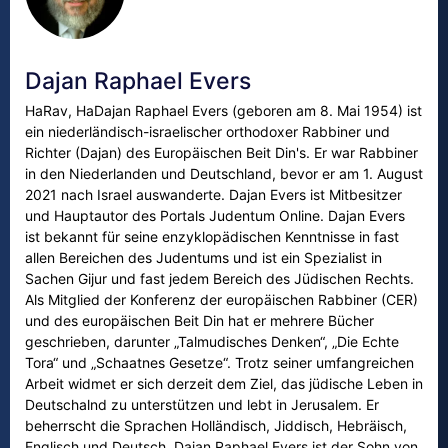
Dajan Raphael Evers
HaRav, HaDajan Raphael Evers (geboren am 8. Mai 1954) ist
ein niederländisch-israelischer orthodoxer Rabbiner und
Richter (Dajan) des Europäischen Beit Din's. Er war Rabbiner
in den Niederlanden und Deutschland, bevor er am 1. August
2021 nach Israel auswanderte. Dajan Evers ist Mitbesitzer
und Hauptautor des Portals Judentum Online. Dajan Evers
ist bekannt für seine enzyklopädischen Kenntnisse in fast
allen Bereichen des Judentums und ist ein Spezialist in
Sachen Gijur und fast jedem Bereich des Jüdischen Rechts.
Als Mitglied der Konferenz der europäischen Rabbiner (CER)
und des europäischen Beit Din hat er mehrere Bücher
geschrieben, darunter „Talmudisches Denken“, „Die Echte
Tora“ und „Schaatnes Gesetze“. Trotz seiner umfangreichen
Arbeit widmet er sich derzeit dem Ziel, das jüdische Leben in
Deutschalnd zu unterstützen und lebt in Jerusalem. Er
beherrscht die Sprachen Holländisch, Jiddisch, Hebräisch,
Englisch und Deutsch. Dajan Raphael Evers ist der Sohn von