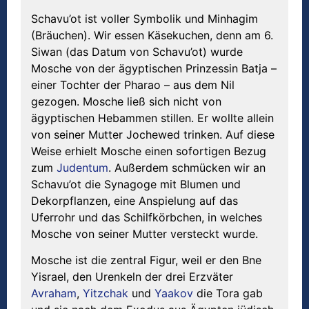
Schavu’ot ist voller Symbolik und Minhagim
(Bräuchen). Wir essen Käsekuchen, denn am 6.
Siwan (das Datum von Schavu’ot) wurde
Mosche von der ägyptischen Prinzessin Batja –
einer Tochter der Pharao – aus dem Nil
gezogen. Mosche ließ sich nicht von
ägyptischen Hebammen stillen. Er wollte allein
von seiner Mutter Jochewed trinken. Auf diese
Weise erhielt Mosche einen sofortigen Bezug
zum
Judentum
. Außerdem schmücken wir an
Schavu’ot die Synagoge mit Blumen und
Dekorpflanzen, eine Anspielung auf das
Uferrohr und das Schilfkörbchen, in welches
Mosche von seiner Mutter versteckt wurde.
Mosche ist die zentral Figur, weil er den Bne
Yisrael, den Urenkeln der drei Erzväter
Avraham
,
Yitzchak
und
Yaakov
die Tora gab