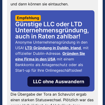
und dann können sie eintauchen.
Empfehlung
Günstige LLC oder LTD
Unternehmensgründung,
auch in Raten zahlbar!
Anonyme Unternehmensgründung in den
USA!
LTD Gründung in Dublin, Irland
, mit
offizieller Dublin-Adresse.
Gründen Sie
eine Firma in den USA
mit einem
Bankkonto als Anlagenschutz oder als
Start-up für Ihre Onlinegeschäftsidee!
LLC ohne Auswandern
Die Übergabe der Tora an Schavu’ot ergab
einen starken Statuswechsel. Plötzlich war das