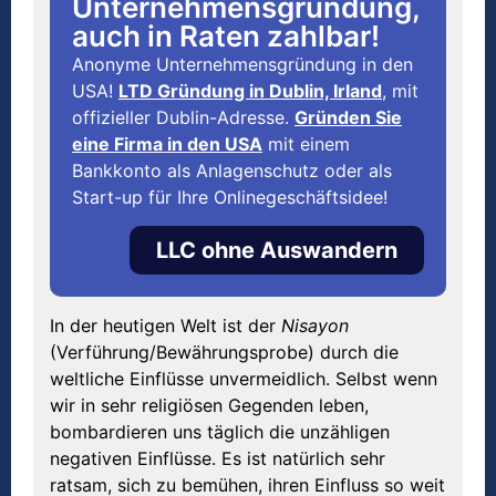
Unternehmensgründung,
auch in Raten zahlbar!
Anonyme Unternehmensgründung in den
USA!
LTD Gründung in Dublin, Irland
, mit
offizieller Dublin-Adresse.
Gründen Sie
eine Firma in den USA
mit einem
Bankkonto als Anlagenschutz oder als
Start-up für Ihre Onlinegeschäftsidee!
LLC ohne Auswandern
In der heutigen Welt ist der
Nisayon
(Verführung/Bewährungsprobe) durch die
weltliche Einflüsse unvermeidlich. Selbst wenn
wir in sehr religiösen Gegenden leben,
bombardieren uns täglich die unzähligen
negativen Einflüsse. Es ist natürlich sehr
ratsam, sich zu bemühen, ihren Einfluss so weit