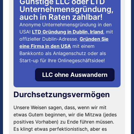
Günstige LLC oder LTD
Unternehmensgründung,
auch in Raten zahlbar!
Anonyme Unternehmensgründung in den
USA!
LTD Gründung in Dublin, Irland
, mit
offizieller Dublin-Adresse.
Gründen Sie
eine Firma in den USA
mit einem
Bankkonto als Anlagenschutz oder als
Start-up für Ihre Onlinegeschäftsidee!
LLC ohne Auswandern
Durchsetzungsvermögen
Unsere Weisen sagen, dass, wenn wir mit
etwas Gutem beginnen, wir die Mitzwa (jedes
positives Vorhaben) zu Ende führen müssen.
Es klingt etwas perfektionistisch, aber es