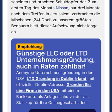
scheiden und brachten Schuldopfer dar. Zum
ersten Tag des Monats
Nissan
, nur drei Monate
nach dem Treffen in Jerusalem, zerbrachen die
Mischehen.(24) Doch zu unserem größten
Bedauern hielt dieser Aufschwung nicht lange
an.
Empfehlung
Günstige LLC oder LTD
Unternehmensgründung,
auch in Raten zahlbar!
Anonyme Unternehmensgründung in den
USA!
LTD Gründung in Dublin, Irland
, mit
offizieller Dublin-Adresse.
Gründen Sie
eine Firma in den USA
mit einem
Bankkonto als Anlagenschutz oder als
Start-up für Ihre Onlinegeschäftsidee!