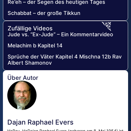
Re’eh – der Segen des heutigen Tages
Schabbat – der große Tikkun
Zufällige Videos
Jude vs. “Ex-Jude” – Ein Kommentarvideo
Melachim b Kapitel 14
Sprüche der Väter Kapitel 4 Mischna 12b Rav
Albert Shamonov
Über Autor
Dajan Raphael Evers
HaRav, HaDajan Raphael Evers (geboren am 8. Mai 1954) ist