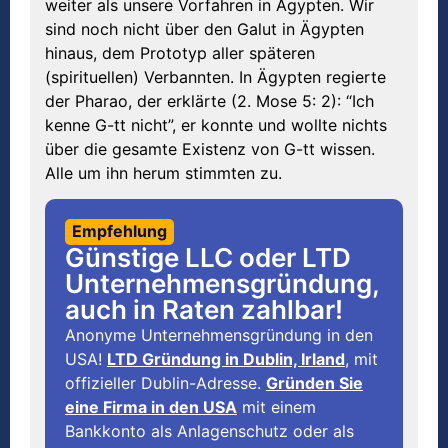
weiter als unsere Vorfahren in Ägypten. Wir
sind noch nicht über den Galut in Ägypten
hinaus, dem Prototyp aller späteren
(spirituellen) Verbannten. In Ägypten regierte
der Pharao, der erklärte (2. Mose 5: 2): “Ich
kenne G-tt nicht”, er konnte und wollte nichts
über die gesamte Existenz von G-tt wissen.
Alle um ihn herum stimmten zu.
Empfehlung
Günstige LLC oder LTD
Unternehmensgründung,
auch in Raten zahlbar!
Anonyme Unternehmensgründung in den
USA!
LTD Gründung in Dublin, Irland
, mit
offizieller Dublin-Adresse.
Gründen Sie
eine Firma in den USA
mit einem
Bankkonto als Anlagenschutz oder als