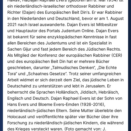
ein niederländisch-israelischer orthodoxer Rabbiner und
Richter (Dajan) des Europäischen Beit Din's. Er war Rabbiner
in den Niederlanden und Deutschland, bevor er am 1. August
2021 nach Israel auswanderte. Dajan Evers ist Mitbesitzer
und Hauptautor des Portals Judentum Online. Dajan Evers
ist bekannt für seine enzyklopädischen Kenntnisse in fast
allen Bereichen des Judentums und ist ein Spezialist in
Sachen Gijur und fast jedem Bereich des Jüdischen Rechts.
Als Mitglied der Konferenz der europäischen Rabbiner (CER)
und des europäischen Beit Din hat er mehrere Bücher
geschrieben, darunter „Talmudisches Denken“, „Die Echte
Tora“ und „Schaatnes Gesetze“. Trotz seiner umfangreichen
Arbeit widmet er sich derzeit dem Ziel, das jüdische Leben in
Deutschalnd zu unterstützen und lebt in Jerusalem. Er
beherrscht die Sprachen Holländisch, Jiddisch, Hebräisch,
Englisch und Deutsch. Dajan Raphael Evers ist der Sohn von
Hans Evers und Bloeme Evers-Emden (1926-2016),
niederländisch-jüdischen Eltern. Seine Mutter überlebte den
Holocaust und veröffentlichte später vier Bücher über ihre
Forschung zu niederländisch-jüdischen Kindern, die während
des Krieges versteckt waren. (Foto gemacht von: J.