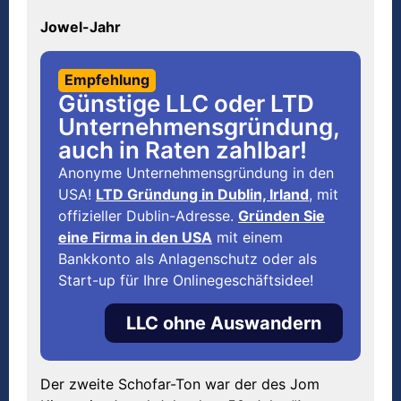
Jowel-Jahr
Empfehlung
Günstige LLC oder LTD
Unternehmensgründung,
auch in Raten zahlbar!
Anonyme Unternehmensgründung in den
USA!
LTD Gründung in Dublin, Irland
, mit
offizieller Dublin-Adresse.
Gründen Sie
eine Firma in den USA
mit einem
Bankkonto als Anlagenschutz oder als
Start-up für Ihre Onlinegeschäftsidee!
LLC ohne Auswandern
Der zweite Schofar-Ton war der des Jom