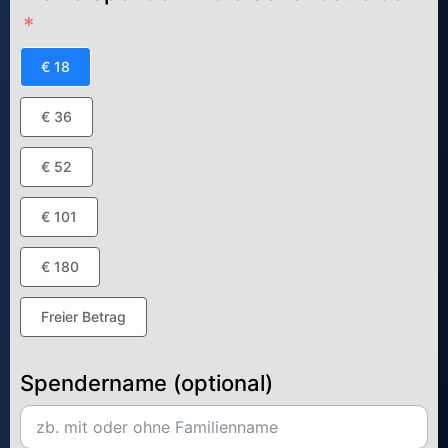
€ 18
€ 36
€ 52
€ 101
€ 180
Freier Betrag
Spendername (optional)