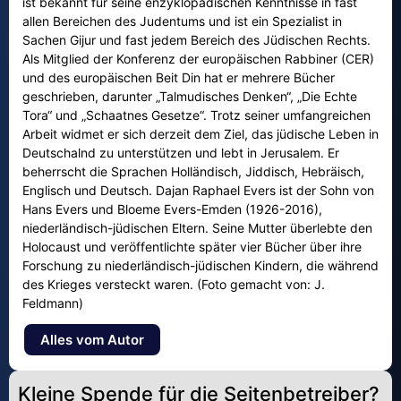
ist bekannt für seine enzyklopädischen Kenntnisse in fast
allen Bereichen des Judentums und ist ein Spezialist in
Sachen Gijur und fast jedem Bereich des Jüdischen Rechts.
Als Mitglied der Konferenz der europäischen Rabbiner (CER)
und des europäischen Beit Din hat er mehrere Bücher
geschrieben, darunter „Talmudisches Denken“, „Die Echte
Tora“ und „Schaatnes Gesetze“. Trotz seiner umfangreichen
Arbeit widmet er sich derzeit dem Ziel, das jüdische Leben in
Deutschalnd zu unterstützen und lebt in Jerusalem. Er
beherrscht die Sprachen Holländisch, Jiddisch, Hebräisch,
Englisch und Deutsch. Dajan Raphael Evers ist der Sohn von
Hans Evers und Bloeme Evers-Emden (1926-2016),
niederländisch-jüdischen Eltern. Seine Mutter überlebte den
Holocaust und veröffentlichte später vier Bücher über ihre
Forschung zu niederländisch-jüdischen Kindern, die während
des Krieges versteckt waren. (Foto gemacht von: J.
Feldmann)
Alles vom Autor
Kleine Spende für die Seitenbetreiber?