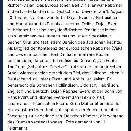
Richter (Dajan) des Europäischen Beit Din's. Er war Rabbiner
in den Niederlanden und Deutschland, bevor er am 1. August
2021 nach Israel auswanderte. Dajan Evers ist Mitbesitzer
und Hauptautor des Portals Judentum Online. Dajan Evers
ist bekannt für seine enzyklopädischen Kenntnisse in fast
allen Bereichen des Judentums und ist ein Spezialist in
Sachen Gijur und fast jedem Bereich des Jüdischen Rechts.
Als Mitglied der Konferenz der europäischen Rabbiner (CER)
und des europäischen Beit Din hat er mehrere Bücher
geschrieben, darunter „Talmudisches Denken“, „Die Echte
Tora“ und „Schaatnes Gesetze“. Trotz seiner umfangreichen
Arbeit widmet er sich derzeit dem Ziel, das jüdische Leben in
Deutschalnd zu unterstützen und lebt in Jerusalem. Er
beherrscht die Sprachen Holländisch, Jiddisch, Hebräisch,
Englisch und Deutsch. Dajan Raphael Evers ist der Sohn von
Hans Evers und Bloeme Evers-Emden (1926-2016),
niederländisch-jüdischen Eltern. Seine Mutter überlebte den
Holocaust und veröffentlichte später vier Bücher über ihre
Forschung zu niederländisch-jüdischen Kindern, die während
des Krieges versteckt waren. (Foto gemacht von: J.
Feldmann)