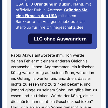
USA!
LTD Gründung in Dublin, Irland
, mit
offizieller Dublin-Adresse.
Gründen Sie
eine Firma in den USA
mit einem
Bankkonto als Anlagenschutz oder als
Start-up für Ihre Onlinegeschäftsidee!
LLC ohne Auswandern
Rabbi Akiwa antwortete ihm: “Ich werde
deinen Fehler mit einem anderen Gleichnis
veranschaulichen. Angenommen, ein irdischer
König wäre zornig auf seinen Sohn, würde ihn
ins Gefängnis werfen und anordnen, dass er
nichts zu essen und zu trinken bekäme, und
jemand ginge zu seinem Sohn und gäbe ihm zu
essen und zu trinken. Würde der König, als er
dies hörte, ihm nicht ein Geschenk schicken?
Und wir werden auch Söhne genannt, wie es