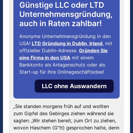
Günstige LLC oder LTD
Unternehmensgründung,
auch in Raten zahlbar!
Anonyme Unternehmensgründung in den
USA!
LTD Gründung in Dublin, Irland
, mit
offizieller Dublin-Adresse.
Gründen Sie
eine Firma in den USA
mit einem
Bankkonto als Anlagenschutz oder als
Start-up für Ihre Onlinegeschäftsidee!
LLC ohne Auswandern
„Sie standen morgens früh auf und wollten
zum Gipfel des Gebirges ziehen während sie
sagten: „Wir stehen bereit, zum Ort zu ziehen,
wovon Haschem (G“tt) gesprochen hatte, denn