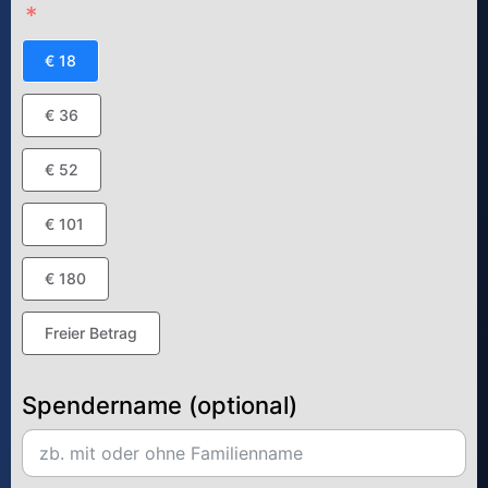
€ 18
€ 36
€ 52
€ 101
€ 180
Freier Betrag
Spendername (optional)