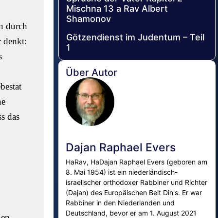
Mischna 13 a Rav Albert
Shamonov
n durch
Götzendienst im Judentum – Teil
r denkt:
1
s
Über Autor
bestat
ne
ss das
Dajan Raphael Evers
HaRav, HaDajan Raphael Evers (geboren am
8. Mai 1954) ist ein niederländisch-
israelischer orthodoxer Rabbiner und Richter
(Dajan) des Europäischen Beit Din's. Er war
Rabbiner in den Niederlanden und
Deutschland, bevor er am 1. August 2021
nen