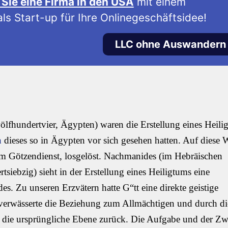
Sie eine Firma in den USA
mit einem
ls Start-up für Ihre Onlinegeschäftsidee!
LLC ohne Auswandern
lfhundertvier, Ägypten) waren die Erstellung eines Heili
n
dieses so in Ägypten vor sich gesehen hatten. Auf diese 
m Götzendienst, losgelöst. Nachmanides (im Hebräischen
iebzig) sieht in der Erstellung eines Heiligtums eine
s. Zu unseren Erzvätern hatte G“tt eine direkte geistige
verwässerte die Beziehung zum Allmächtigen und durch di
uf die ursprüngliche Ebene zurück. Die Aufgabe und der Z