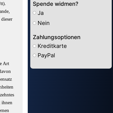
Spende widmen?
t).
ande,
Ja
 dieser
Nein
Zahlungsoptionen
Kreditkarte
PayPal
e Art
Alternative:
 davon
ensatz
nheiten
izehntes
t ihnen
ernen