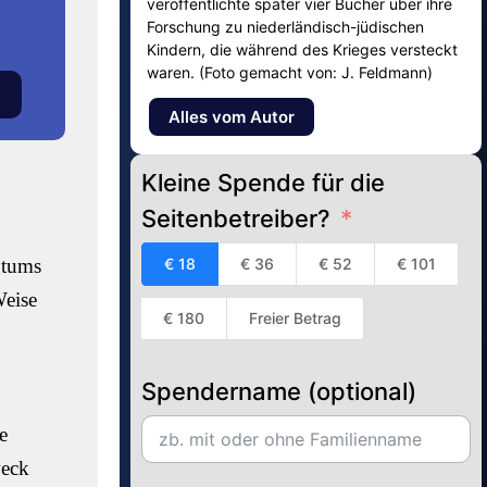
veröffentlichte später vier Bücher über ihre
Forschung zu niederländisch-jüdischen
Kindern, die während des Krieges versteckt
waren. (Foto gemacht von: J. Feldmann)
Alles vom Autor
Kleine Spende für die
Seitenbetreiber?
gtums
€ 18
€ 36
€ 52
€ 101
Weise
€ 180
Freier Betrag
Spendername (optional)
e
weck