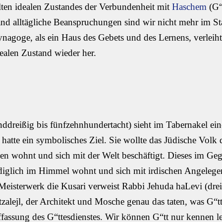
alten idealen Zustandes der Verbundenheit mit
Haschem
(G“t
and alltägliche Beanspruchungen sind wir nicht mehr im St
nagoge, als ein Haus des Gebets und des Lernens, verleiht
dealen Zustand wieder her.
dreißig bis fünfzehnhundertacht) sieht im Tabernakel ein
atte ein symbolisches Ziel. Sie wollte das Jüdische Volk
 wohnt und sich mit der Welt beschäftigt. Dieses im Geg
diglich im Himmel wohnt und sich mit irdischen Angelege
 Meisterwerk die Kusari verweist Rabbi Jehuda haLevi (dre
tzalejl, der Architekt und Mosche genau das taten, was G“t
ffassung des G“ttesdienstes. Wir können G“tt nur kennen l