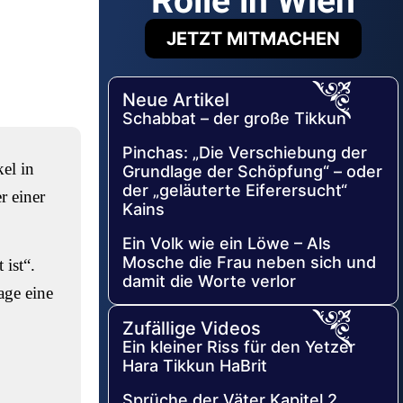
Rolle in Wien
JETZT MITMACHEN
Neue Artikel
Schabbat – der große Tikkun
Pinchas: „Die Verschiebung der
el in
Grundlage der Schöpfung“ – oder
der „geläuterte Eiferersucht“
r einer
Kains
Ein Volk wie ein Löwe – Als
Mosche die Frau neben sich und
 ist“.
damit die Worte verlor
age eine
Zufällige Videos
Ein kleiner Riss für den Yetzer
Hara Tikkun HaBrit
Sprüche der Väter Kapitel 2