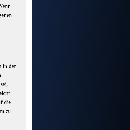
 Wenn
igenen
 in der
n
sei,
eicht
f die
em zu