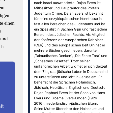
nach Israel auswanderte. Dajan Evers ist
ein
Mitbesitzer und Hauptautor des Portals
Judentum Online. Dajan Evers ist bekannt
ligen
für seine enzyklopädischen Kenntnisse in
te einen
fast allen Bereichen des Judentums und ist
ein Spezialist in Sachen Gijur und fast jedem
e
Bereich des Jüdischen Rechts. Als Mitglied
 und
der Konferenz der europäischen Rabbiner
(CER) und des europäischen Beit Din hat er
ch
mehrere Bücher geschrieben, darunter
„Talmudisches Denken“, „Die Echte Tora“ und
„Schaatnes Gesetze“. Trotz seiner
umfangreichen Arbeit widmet er sich derzeit
dem Ziel, das jüdische Leben in Deutschalnd
zu unterstützen und lebt in Jerusalem. Er
beherrscht die Sprachen Holländisch,
Jiddisch, Hebräisch, Englisch und Deutsch.
Dajan Raphael Evers ist der Sohn von Hans
Evers und Bloeme Evers-Emden (1926-
2016), niederländisch-jüdischen Eltern.
it
Seine Mutter überlebte den Holocaust und