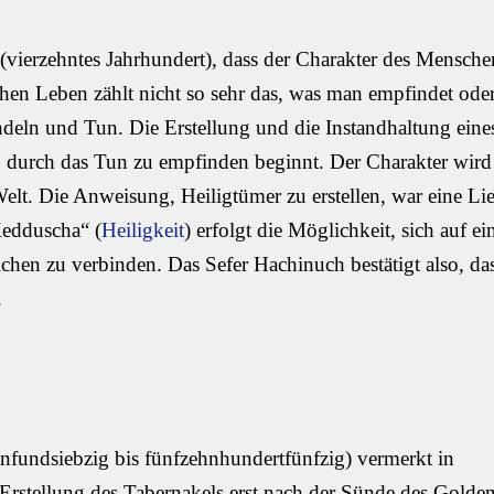
vierzehntes Jahrhundert), dass der Charakter des Mensche
schen Leben zählt nicht so sehr das, was man empfindet ode
ndeln und Tun. Die Erstellung und die Instandhaltung eine
 durch das Tun zu empfinden beginnt. Der Charakter wird
elt. Die Anweisung, Heiligtümer zu erstellen, war eine Lie
Kedduscha“ (
Heiligkeit
) erfolgt die Möglichkeit, sich auf ei
ichen zu verbinden. Das Sefer Hachinuch bestätigt also, da
.
ünfundsiebzig bis fünfzehnhundertfünfzig) vermerkt in
Erstellung des Tabernakels erst nach der Sünde des Golde