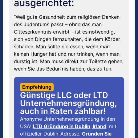
ausgerichtet:
“Weil gute Gesundheit zum religiösen Denken
des Judentums passt – ohne das man
G’tteserkenntnis erwirbt – ist es notwendig,
sich von Dingen fernzuhalten, die dem Körper
schaden. Man sollte nie essen, wenn man
keinen Hunger hat und nur trinken, wenn man
durstig ist. Man muss direkt zur Toilette gehen,
wenn Sie das Bedürfnis haben, das zu tun.
Empfehlung
Günstige LLC oder LTD
Unternehmensgründung,
auch in Raten zahlbar!
Anonyme Unternehmensgründung in den
USA!
LTD Gründung in Dublin, Irland
, mit
offizieller Dublin-Adresse.
Gründen Sie