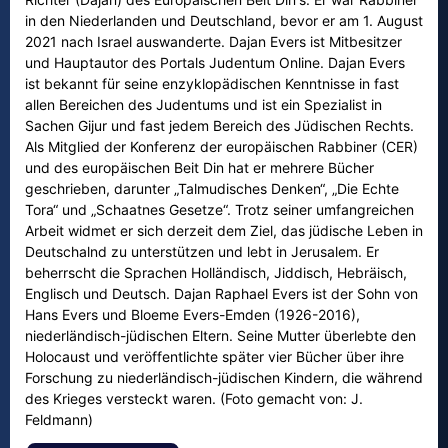
in den Niederlanden und Deutschland, bevor er am 1. August
2021 nach Israel auswanderte. Dajan Evers ist Mitbesitzer
und Hauptautor des Portals Judentum Online. Dajan Evers
ist bekannt für seine enzyklopädischen Kenntnisse in fast
allen Bereichen des Judentums und ist ein Spezialist in
Sachen Gijur und fast jedem Bereich des Jüdischen Rechts.
Als Mitglied der Konferenz der europäischen Rabbiner (CER)
und des europäischen Beit Din hat er mehrere Bücher
geschrieben, darunter „Talmudisches Denken“, „Die Echte
Tora“ und „Schaatnes Gesetze“. Trotz seiner umfangreichen
Arbeit widmet er sich derzeit dem Ziel, das jüdische Leben in
Deutschalnd zu unterstützen und lebt in Jerusalem. Er
beherrscht die Sprachen Holländisch, Jiddisch, Hebräisch,
Englisch und Deutsch. Dajan Raphael Evers ist der Sohn von
Hans Evers und Bloeme Evers-Emden (1926-2016),
niederländisch-jüdischen Eltern. Seine Mutter überlebte den
Holocaust und veröffentlichte später vier Bücher über ihre
Forschung zu niederländisch-jüdischen Kindern, die während
des Krieges versteckt waren. (Foto gemacht von: J.
Feldmann)