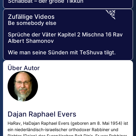
Schabbat – der große Tikkun
Zufällige Videos
Be somebody else
Sprüche der Väter Kapitel 2 Mischna 16 Rav
Albert Shamonov
Wie man seine Sünden mit TeShuva tilgt.
Über Autor
Dajan Raphael Evers
HaRav, HaDajan Raphael Evers (geboren am 8. Mai 1954) ist
ein niederländisch-israelischer orthodoxer Rabbiner und
Richter (Dajan) des Europäischen Beit Din's. Er war Rabbiner