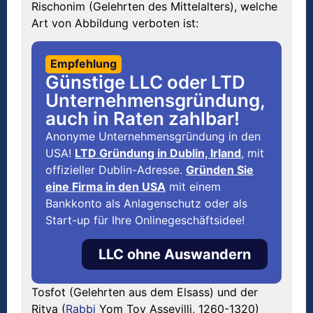
Rischonim (Gelehrten des Mittelalters), welche
Art von Abbildung verboten ist:
Empfehlung
Günstige LLC oder LTD
Unternehmensgründung,
auch in Raten zahlbar!
Anonyme Unternehmensgründung in den
USA!
LTD Gründung in Dublin, Irland
, mit
offizieller Dublin-Adresse.
Gründen Sie
eine Firma in den USA
mit einem
Bankkonto als Anlagenschutz oder als
Start-up für Ihre Onlinegeschäftsidee!
LLC ohne Auswandern
Tosfot (Gelehrten aus dem Elsass) und der
Ritva (
Rabbi
Yom Tov Assevilli, 1260-1320)