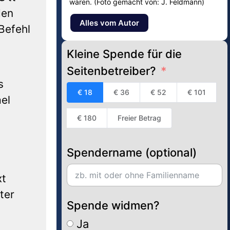
waren. (Foto gemacht von: J. Feldmann)
den
Alles vom Autor
Befehl
Kleine Spende für die
Seitenbetreiber?
s
€ 18
€ 36
€ 52
€ 101
el
€ 180
Freier Betrag
Spendername (optional)
xt
ter
Spende widmen?
Ja