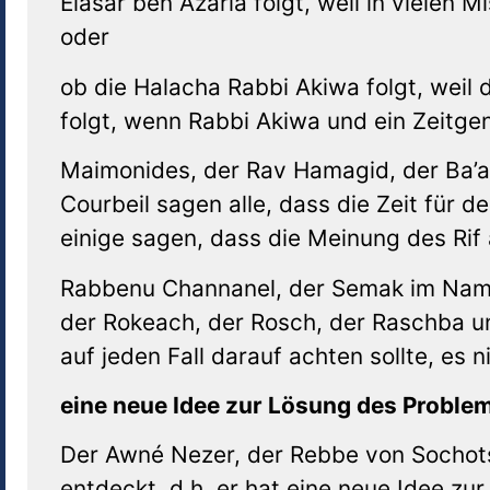
Elasar ben Azaria folgt, weil in vielen 
oder
ob die Halacha Rabbi Akiwa folgt, weil 
folgt, wenn Rabbi Akiwa und ein Zeitge
Maimonides, der Rav Hamagid, der Ba’al
Courbeil sagen alle, dass die Zeit für 
einige sagen, dass die Meinung des Rif 
Rabbenu Channanel, der Semak im Name
der Rokeach, der Rosch, der Raschba u
auf jeden Fall darauf achten sollte, es 
eine neue Idee zur L
ö
sung des Proble
Der Awné Nezer, der Rebbe von Sochots
entdeckt, d.h. er hat eine neue Idee zu