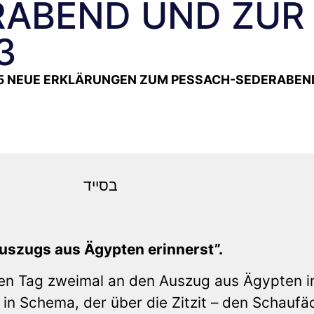
RABEND UND ZUR
3
5 NEUE ERKLÄRUNGEN ZUM PESSACH-SEDERABEN
Pessach 5782 בסייד
 Auszugs aus
Ä
gypten erinnerst”.
den Tag zweimal an den Auszug aus Ägypten i
in Schema, der über die Zitzit – den Schaufä