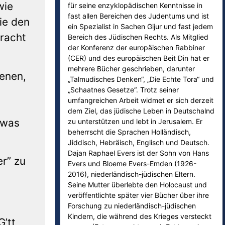
wie
für seine enzyklopädischen Kenntnisse in
fast allen Bereichen des Judentums und ist
ie den
ein Spezialist in Sachen Gijur und fast jedem
bracht
Bereich des Jüdischen Rechts. Als Mitglied
der Konferenz der europäischen Rabbiner
(CER) und des europäischen Beit Din hat er
mehrere Bücher geschrieben, darunter
renen,
„Talmudisches Denken“, „Die Echte Tora“ und
„Schaatnes Gesetze“. Trotz seiner
umfangreichen Arbeit widmet er sich derzeit
dem Ziel, das jüdische Leben in Deutschalnd
 was
zu unterstützen und lebt in Jerusalem. Er
beherrscht die Sprachen Holländisch,
Jiddisch, Hebräisch, Englisch und Deutsch.
Dajan Raphael Evers ist der Sohn von Hans
er” zu
Evers und Bloeme Evers-Emden (1926-
2016), niederländisch-jüdischen Eltern.
Seine Mutter überlebte den Holocaust und
veröffentlichte später vier Bücher über ihre
Forschung zu niederländisch-jüdischen
Kindern, die während des Krieges versteckt
’tt