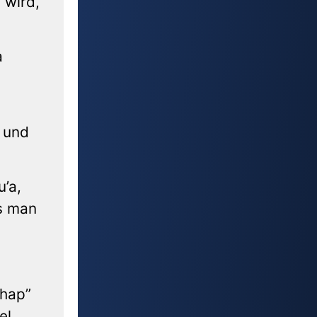
 wird,
a
, und
’a,
s man
chap”
el