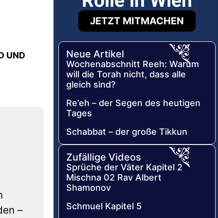
Rolle in Wien
JETZT MITMACHEN
Neue Artikel
D UND
Wochenabschnitt Reeh: Warum
will die Torah nicht, dass alle
gleich sind?
Re’eh – der Segen des heutigen
Tages
Schabbat – der große Tikkun
Zufällige Videos
Sprüche der Väter Kapitel 2
Mischna 02 Rav Albert
Shamonov
n
Schmuel Kapitel 5
den –