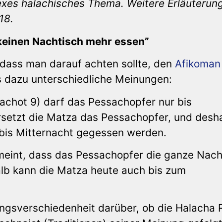
exes halachisches Thema
. Weitere Erl
ä
uterun
18.
einen Nachtisch mehr essen”
 dass man darauf achten sollte, den
Afikoman
s dazu unterschiedliche Meinungen:
rachot 9) darf das Pessachopfer nur bis
setzt die Matza das Pessachopfer, und desh
 bis Mitternacht gegessen werden.
meint, dass das Pessachopfer die ganze Nach
lb kann die Matza heute auch bis zum
ngsverschiedenheit darüber, ob die Halacha 