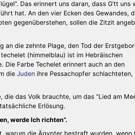
ügel”. Das erinnert uns daran, dass G’tt uns 
führt hat. An den vier Ecken des Gewandes, d
ten gegenüberstehen, sollen die Zitzit ange
ng an die zehnte Plage, den Tod der Erstgebo
techelet (himmelblau) ist im Hebräischen
e. Die Farbe Techelet erinnert auch an den
em die
Juden
ihre Pessachopfer schlachteten,
e, die das Volk brauchte, um das “Lied am Me
, tatsächliche Erlösung.
en, werde Ich richten”.
t, warum die Ägypter bestraft wurden, wenn G