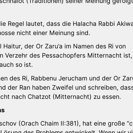
Mischnaiot (Traditionen) seiner Meinung gefolgt
die Regel lautet, dass die Halacha Rabbi Akiw
nosse nicht einer Meinung sind.
 Haitur, der Or Zaru’a im Namen des Ri von
den Verzehr des Pessachopfers Mitternacht ist
auch so ist.
n des Ri, Rabbenu Jerucham und der Or Zaru
nd der Ran haben Zweifel und schreiben, das
nicht nach Chatzot (Mitternacht) zu essen.
ms
chov (Orach Chaim II:381), hat eine große “
r Lösung des Problems entwickelt. Wenn wir vi