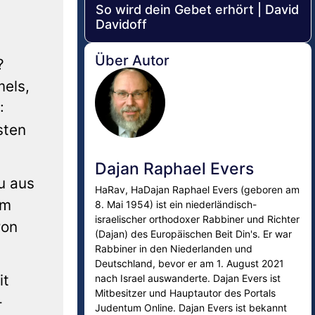
So wird dein Gebet erhört | David
Davidoff
Über Autor
?
els,
:
sten
Dajan Raphael Evers
u aus
HaRav, HaDajan Raphael Evers (geboren am
em
8. Mai 1954) ist ein niederländisch-
israelischer orthodoxer Rabbiner und Richter
ron
(Dajan) des Europäischen Beit Din's. Er war
Rabbiner in den Niederlanden und
Deutschland, bevor er am 1. August 2021
it
nach Israel auswanderte. Dajan Evers ist
Mitbesitzer und Hauptautor des Portals
–
Judentum Online. Dajan Evers ist bekannt