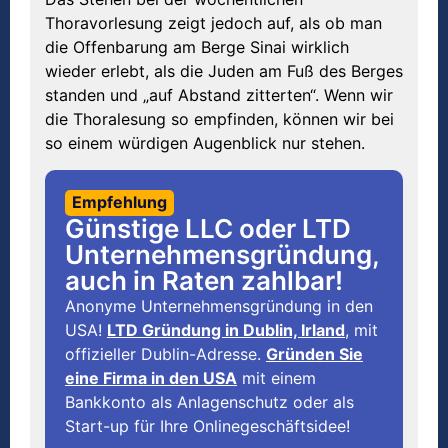
Thoravorlesung zeigt jedoch auf, als ob man
die Offenbarung am Berge Sinai wirklich
wieder erlebt, als die Juden am Fuß des Berges
standen und „auf Abstand zitterten“. Wenn wir
die Thoralesung so empfinden, können wir bei
so einem würdigen Augenblick nur stehen.
Empfehlung
Günstige LLC oder LTD
Unternehmensgründung,
auch in Raten zahlbar!
Anonyme Unternehmensgründung in den
USA!
LTD Gründung in Dublin, Irland
, mit
offizieller Dublin-Adresse.
Gründen Sie
eine Firma in den USA
mit einem
Bankkonto als Anlagenschutz oder als
Start-up für Ihre Onlinegeschäftsidee!