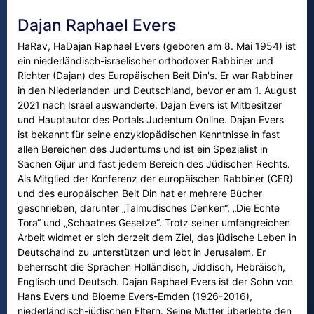
Dajan Raphael Evers
HaRav, HaDajan Raphael Evers (geboren am 8. Mai 1954) ist
ein niederländisch-israelischer orthodoxer Rabbiner und
Richter (Dajan) des Europäischen Beit Din's. Er war Rabbiner
in den Niederlanden und Deutschland, bevor er am 1. August
2021 nach Israel auswanderte. Dajan Evers ist Mitbesitzer
und Hauptautor des Portals Judentum Online. Dajan Evers
ist bekannt für seine enzyklopädischen Kenntnisse in fast
allen Bereichen des Judentums und ist ein Spezialist in
Sachen Gijur und fast jedem Bereich des Jüdischen Rechts.
Als Mitglied der Konferenz der europäischen Rabbiner (CER)
und des europäischen Beit Din hat er mehrere Bücher
geschrieben, darunter „Talmudisches Denken“, „Die Echte
Tora“ und „Schaatnes Gesetze“. Trotz seiner umfangreichen
Arbeit widmet er sich derzeit dem Ziel, das jüdische Leben in
Deutschalnd zu unterstützen und lebt in Jerusalem. Er
beherrscht die Sprachen Holländisch, Jiddisch, Hebräisch,
Englisch und Deutsch. Dajan Raphael Evers ist der Sohn von
Hans Evers und Bloeme Evers-Emden (1926-2016),
niederländisch-jüdischen Eltern. Seine Mutter überlebte den