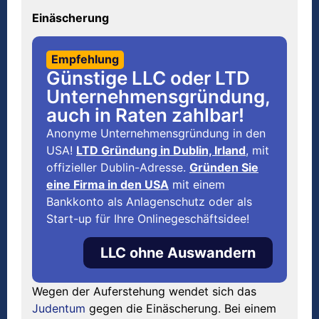
Einäscherung
Empfehlung
Günstige LLC oder LTD
Unternehmensgründung,
auch in Raten zahlbar!
Anonyme Unternehmensgründung in den
USA!
LTD Gründung in Dublin, Irland
, mit
offizieller Dublin-Adresse.
Gründen Sie
eine Firma in den USA
mit einem
Bankkonto als Anlagenschutz oder als
Start-up für Ihre Onlinegeschäftsidee!
LLC ohne Auswandern
Wegen der Auferstehung wendet sich das
Judentum
gegen die Einäscherung. Bei einem