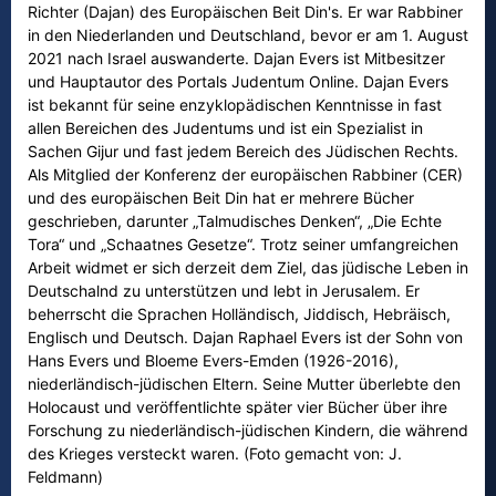
Richter (Dajan) des Europäischen Beit Din's. Er war Rabbiner
in den Niederlanden und Deutschland, bevor er am 1. August
2021 nach Israel auswanderte. Dajan Evers ist Mitbesitzer
und Hauptautor des Portals Judentum Online. Dajan Evers
ist bekannt für seine enzyklopädischen Kenntnisse in fast
allen Bereichen des Judentums und ist ein Spezialist in
Sachen Gijur und fast jedem Bereich des Jüdischen Rechts.
Als Mitglied der Konferenz der europäischen Rabbiner (CER)
und des europäischen Beit Din hat er mehrere Bücher
geschrieben, darunter „Talmudisches Denken“, „Die Echte
Tora“ und „Schaatnes Gesetze“. Trotz seiner umfangreichen
Arbeit widmet er sich derzeit dem Ziel, das jüdische Leben in
Deutschalnd zu unterstützen und lebt in Jerusalem. Er
beherrscht die Sprachen Holländisch, Jiddisch, Hebräisch,
Englisch und Deutsch. Dajan Raphael Evers ist der Sohn von
Hans Evers und Bloeme Evers-Emden (1926-2016),
niederländisch-jüdischen Eltern. Seine Mutter überlebte den
Holocaust und veröffentlichte später vier Bücher über ihre
Forschung zu niederländisch-jüdischen Kindern, die während
des Krieges versteckt waren. (Foto gemacht von: J.
Feldmann)