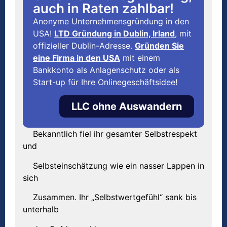
auch in Raten zahlbar!
Anonyme Unternehmensgründung in den
USA!
LTD Gründung in Dublin, Irland
, mit
offizieller Dublin-Adresse.
Gründen Sie
eine Firma in den USA
mit einem
Bankkonto als Anlagenschutz oder als
Start-up für Ihre Onlinegeschäftsidee!
LLC ohne Auswandern
Bekanntlich fiel ihr gesamter Selbstrespekt
und
Selbsteinschätzung wie ein nasser Lappen in
sich
Zusammen. Ihr „Selbstwertgefühl“ sank bis
unterhalb