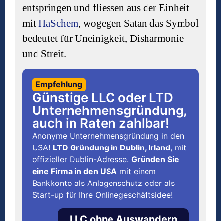
entspringen und fliessen aus der Einheit
mit
HaSchem
, wogegen Satan das Symbol
bedeutet für Uneinigkeit, Disharmonie
und Streit.
Empfehlung
Günstige LLC oder LTD
Unternehmensgründung,
auch in Raten zahlbar!
Anonyme Unternehmensgründung in den
USA!
LTD Gründung in Dublin, Irland
, mit
offizieller Dublin-Adresse.
Gründen Sie
eine Firma in den USA
mit einem
Bankkonto als Anlagenschutz oder als
Start-up für Ihre Onlinegeschäftsidee!
LLC ohne Auswandern