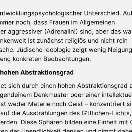
entwicklungspsychologischer Unterschied. Au
mmer noch, dass Frauen im Allgemeinen
r aggressiver (Adrenalin!) sind, aber das war
enwelt ist zunächst religiös und nicht rein
ische. Jüdische Ideologie zeigt wenig Neigung
l eng konkreten Beobachtungen.
r hohen Abstraktionsgrad
et sich durch einen hohen Abstraktionsgrad 
rgendeinem Denkmuster oder einer intellektue
st weder Materie noch Geist – konzentriert si
auf die Ausstrahlungen des G’ttlichen-Lichts,
erden. Diese Sphären bilden eine Einheit mit G
ffen der Unendlichkeit denken und nimmt dahe