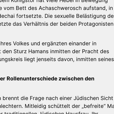
em Königstor hat viele Hebel in Bewegung
sie vom Bett des Achaschwerosch aufstand, in
echai fortsetzte. Die sexuelle Belästigung de
etzte das Verhältnis der beiden Protagonisten
ihres Volkes und ergänzten einander in
t den Sturz Hamans inmitten der Pracht des
gskreis liegt jenseits davon, inmitten seines
der Rollenunterschiede zwischen den
n brennt die Frage nach einer Jüdischen Sicht
echtern. Mitleidig schüttelt der „befreite“ M
r traditionellen Jüdischen Hausfrau. Ihr