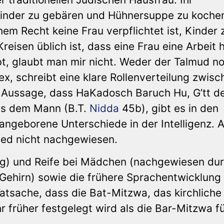
Kinder zu gebären und Hühnersuppe zu koche
em Recht keine Frau verpflichtet ist, Kinder 
isen üblich ist, dass eine Frau eine Arbeit 
t, glaubt man mir nicht. Weder der Talmud n
x, schreibt eine klare Rollenverteilung zwisc
 Aussage, dass HaKadosch Baruch Hu, G’tt d
als dem Mann (B.T.
Nidda
45b), gibt es in den
 angeborene Unterschiede in der Intelligenz. 
hied nicht nachgewiesen.
ung) und Reife bei Mädchen (nachgewiesen du
Gehirn) sowie die frühere Sprachentwicklung 
 Tatsache, dass die Bat-Mitzwa, das kirchliche
hr früher festgelegt wird als die Bar-Mitzwa f