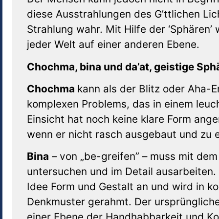
diese Ausstrahlungen des G’ttlichen Lic
Strahlung wahr. Mit Hilfe der ‘Sphären’ 
jeder Welt auf einer anderen Ebene.
Chochma, bina und da’at, geistige Sph
Choch
ma
kann als der Blitz oder Aha-
komplexen Problems, das in einem leuch
Einsicht hat noch keine klare Form an
wenn er nicht rasch ausgebaut und zu 
Bina
– von „be-greifen” – muss mit dem 
untersuchen und im Detail ausarbeiten. 
Idee Form und Gestalt an und wird in ko
Denkmuster gerahmt. Der ursprüngliche 
einer Ebene der Handhabbarkeit und Ko