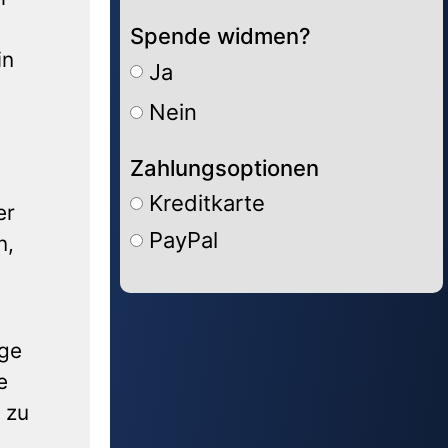
Spende widmen?
in
Ja
Nein
Zahlungsoptionen
Kreditkarte
er
PayPal
n,
Alternative:
ige
e
 zu