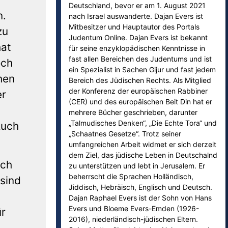
Deutschland, bevor er am 1. August 2021
n.
nach Israel auswanderte. Dajan Evers ist
Mitbesitzer und Hauptautor des Portals
zu
Judentum Online. Dajan Evers ist bekannt
hat
für seine enzyklopädischen Kenntnisse in
fast allen Bereichen des Judentums und ist
och
ein Spezialist in Sachen Gijur und fast jedem
hen
Bereich des Jüdischen Rechts. Als Mitglied
der Konferenz der europäischen Rabbiner
er
(CER) und des europäischen Beit Din hat er
mehrere Bücher geschrieben, darunter
„Talmudisches Denken“, „Die Echte Tora“ und
Auch
„Schaatnes Gesetze“. Trotz seiner
umfangreichen Arbeit widmet er sich derzeit
dem Ziel, das jüdische Leben in Deutschalnd
rch
zu unterstützen und lebt in Jerusalem. Er
beherrscht die Sprachen Holländisch,
sind
Jiddisch, Hebräisch, Englisch und Deutsch.
Dajan Raphael Evers ist der Sohn von Hans
Evers und Bloeme Evers-Emden (1926-
ür
2016), niederländisch-jüdischen Eltern.