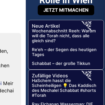
Rolle in Wien
JETZT MITMACHEN
Neue Artikel
Wochenabschnitt Reeh: Warum
will die Torah nicht, dass alle
gleich sind?
Re’eh – der Segen des heutigen
den,
Tages
Schabbat – der große Tikkun
chen
Zufällige Videos
HaSchem hasst die
i
Meir
Scheinheiligen 💡 Das Kaddisch
dechai
des Mechalel Schabbat #shorts
#Torah
Rav Elchanan Wasserman: DIE