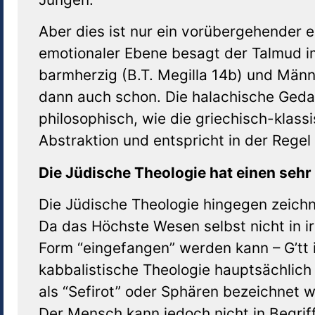
Aber dies ist nur ein vorübergehender 
emotionaler Ebene besagt der Talmud i
barmherzig (B.T. Megilla 14b) und Männe
dann auch schon. Die halachische Gedank
philosophisch, wie die griechisch-klass
Abstraktion und entspricht in der Rege
Die Jüdische Theologie hat einen seh
Die Jüdische Theologie hingegen zeichn
Da das Höchste Wesen selbst nicht in i
Form “eingefangen” werden kann – G’tt i
kabbalistische Theologie hauptsächlich 
als “Sefirot” oder Sphären bezeichnet w
Der Mensch kann jedoch nicht in Begri