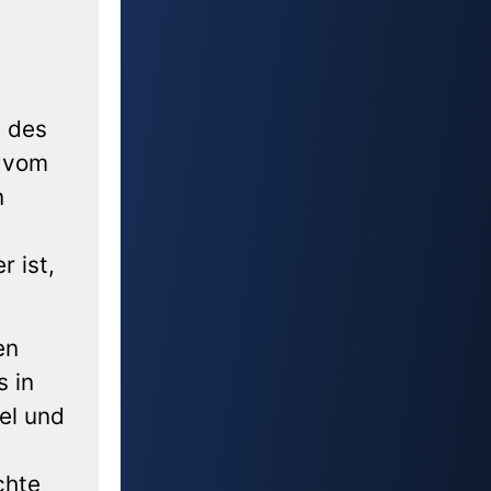
g des
d vom
n
r ist,
en
s in
el und
chte