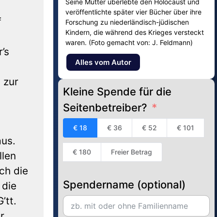
Seine Mutter überlebte den Holocaust und
veröffentlichte später vier Bücher über ihre
f
Forschung zu niederländisch-jüdischen
Kindern, die während des Krieges versteckt
waren. (Foto gemacht von: J. Feldmann)
’s
Alles vom Autor
 zur
Kleine Spende für die
Seitenbetreiber?
€ 18
€ 36
€ 52
€ 101
aus.
€ 180
Freier Betrag
llen
ch die
Spendername (optional)
 die
’tt.
r