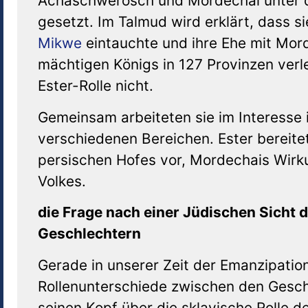
Achaschwerosch und Mordechai unter d
gesetzt. Im Talmud wird erklärt, dass 
Mikwe
eintauchte und ihre Ehe mit Mord
mächtigen Königs in 127 Provinzen verl
Ester-Rolle nicht.
Gemeinsam arbeiteten sie im Interesse 
verschiedenen Bereichen. Ester bereite
persischen Hofes vor, Mordechais Wirkun
Volkes.
die Frage nach einer Jüdischen Sicht 
Geschlechtern
Gerade in unserer Zeit der Emanzipatio
Rollenunterschiede zwischen den Geschl
seinen Kopf über die sklavische Rolle de