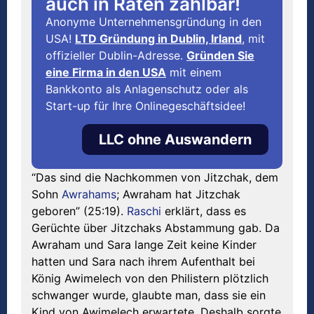
auch in Raten zahlbar!
Anonyme Unternehmensgründung in den
USA!
LTD Gründung in Dublin, Irland
, mit
offizieller Dublin-Adresse.
Gründen Sie
eine Firma in den USA
mit einem
Bankkonto als Anlagenschutz oder als
Start-up für Ihre Onlinegeschäftsidee!
LLC ohne Auswandern
“Das sind die Nachkommen von Jitzchak, dem
Sohn
Awrahams
; Awraham hat Jitzchak
geboren” (25:19).
Raschi
erklärt, dass es
Gerüchte über Jitzchaks Abstammung gab. Da
Awraham und Sara lange Zeit keine Kinder
hatten und Sara nach ihrem Aufenthalt bei
König Awimelech von den Philistern plötzlich
schwanger wurde, glaubte man, dass sie ein
Kind von Awimelech erwartete. Deshalb sorgte