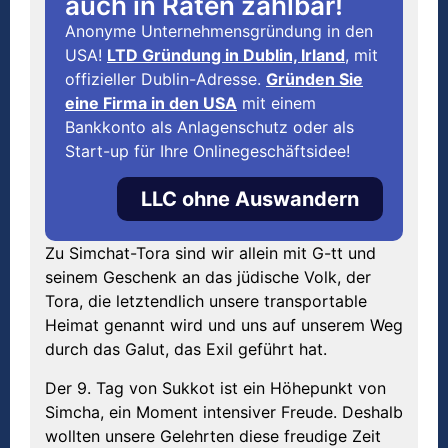
auch in Raten zahlbar!
Anonyme Unternehmensgründung in den
USA!
LTD Gründung in Dublin, Irland
, mit
offizieller Dublin-Adresse.
Gründen Sie
eine Firma in den USA
mit einem
Bankkonto als Anlagenschutz oder als
Start-up für Ihre Onlinegeschäftsidee!
LLC ohne Auswandern
Zu Simchat-Tora sind wir allein mit G-tt und
seinem Geschenk an das jüdische Volk, der
Tora, die letztendlich unsere transportable
Heimat genannt wird und uns auf unserem Weg
durch das Galut, das Exil geführt hat.
Der 9. Tag von Sukkot ist ein Höhepunkt von
Simcha, ein Moment intensiver Freude. Deshalb
wollten unsere Gelehrten diese freudige Zeit