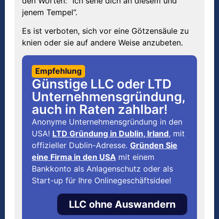
den Worten: “Ich sehe dich an diesem und
jenem Tempel”.
Es ist verboten, sich vor eine Götzensäule zu
knien oder sie auf andere Weise anzubeten.
Empfehlung
Günstige LLC oder LTD
Unternehmensgründung,
auch in Raten zahlbar!
Anonyme Unternehmensgründung in den
USA!
LTD Gründung in Dublin, Irland
, mit
offizieller Dublin-Adresse.
Gründen Sie
eine Firma in den USA
mit einem
Bankkonto als Anlagenschutz oder als
Start-up für Ihre Onlinegeschäftsidee!
LLC ohne Auswandern