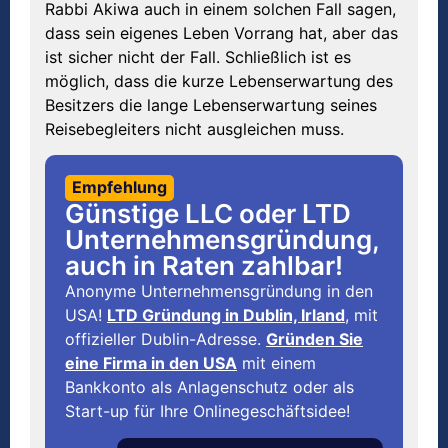
Rabbi Akiwa auch in einem solchen Fall sagen,
dass sein eigenes Leben Vorrang hat, aber das
ist sicher nicht der Fall. Schließlich ist es
möglich, dass die kurze Lebenserwartung des
Besitzers die lange Lebenserwartung seines
Reisebegleiters nicht ausgleichen muss.
Empfehlung
Günstige LLC oder LTD
Unternehmensgründung,
auch in Raten zahlbar!
Anonyme Unternehmensgründung in den
USA!
LTD Gründung in Dublin, Irland
, mit
offizieller Dublin-Adresse.
Gründen Sie
eine Firma in den USA
mit einem
Bankkonto als Anlagenschutz oder als
Start-up für Ihre Onlinegeschäftsidee!