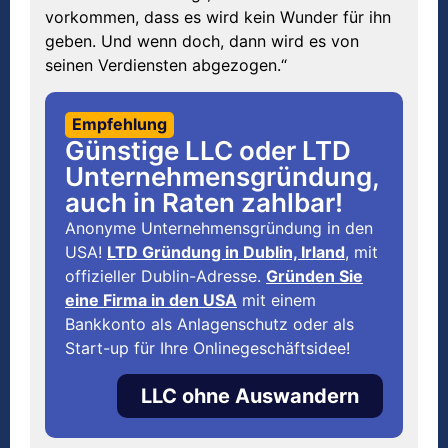
vorkommen, dass es wird kein Wunder für ihn
geben. Und wenn doch, dann wird es von
seinen Verdiensten abgezogen.“
Empfehlung
Günstige LLC oder LTD
Unternehmensgründung,
auch in Raten zahlbar!
Anonyme Unternehmensgründung in den
USA!
LTD Gründung in Dublin, Irland
, mit
offizieller Dublin-Adresse.
Gründen Sie
eine Firma in den USA
mit einem
Bankkonto als Anlagenschutz oder als
Start-up für Ihre Onlinegeschäftsidee!
LLC ohne Auswandern