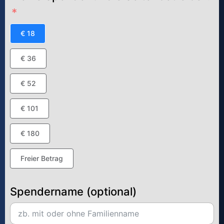
€ 18
€ 36
€ 52
€ 101
€ 180
Freier Betrag
Spendername (optional)